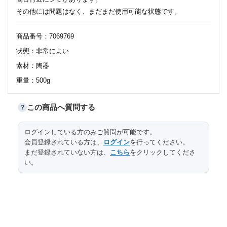
その他には問題はなく、まだまだ使用可能な状態です。
商品番号：7069769
状態：非常によい
素材：陶器
重量：500g
この商品へ質問する
?
サイズ
ログインしている方のみご質問が可能です。
口径
高台径
高さ
縦
横
長さ
会員登録されている方は、
ログイン
を行ってください。
12.6
5.3
7.9
まだ登録されていない方は、
こちら
をクリックしてくださ
い。