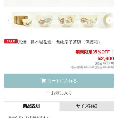
‹
›
SALE
京焼 橋本城岳造 色絵扇子茶碗（保護箱）
期間限定35％OFF！
¥2,600
(税込 ¥2,860)
通常価格 ¥4,000 (税込 ¥4,400)
カートに入れる
お気に入り
商品説明
サイズ詳細
高台付近にシミがあります。