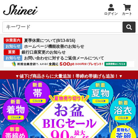
ログイン
カート
休業案内
夏季休業について(8/13-8/16)
お知らせ
ホームページ機能改善のお知らせ
重要
銀行口座変更のお知らせ
お知らせ
お問い合わせに対するご返信メールについて
▼値下げ商品さらに大量追加！帯締め帯揚げも追加！▼