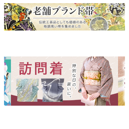
新入荷！
老舗ブランドによる極上の逸品
新入荷！
新入
特別な日の装いに、華やかな訪問着
絞り