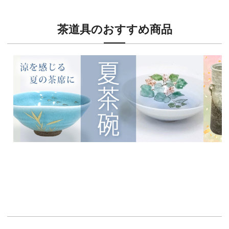
茶道具のおすすめ商品
新入荷！
新入荷
涼を感じる夏茶碗特集
茶席に
イチオシ商品情報