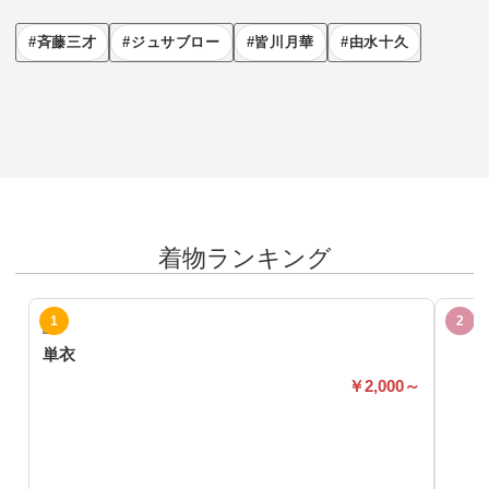
斉藤三才
ジュサブロー
皆川月華
由水十久
着物ランキング
単衣
2,000～