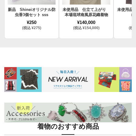
新品 Shineiオリジナル防
未使用品 仕立て上がり
未使用品
虫香3個セット sss
本場琉球南風原花織着物
け
¥250
¥140,000
¥
(税込 ¥275)
(税込 ¥154,000)
(税込
着物のおすすめ商品