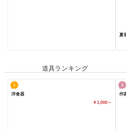
夏着
道具ランキング
洋食器
作家
1,000～