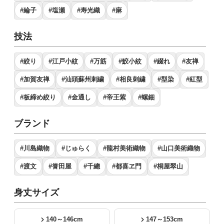
#綸子
#塩瀬
#寿光織
#麻
技法
#絞り
#江戸小紋
#万筋
#鮫小紋
#綴れ
#友禅
#加賀友禅
#汕頭蘇州刺繍
#相良刺繍
#型染
#紅型
#板締め絞り
#金通し
#帝王紫
#螺鈿
ブランド
#川島織物
#じゅらく
#龍村美術織物
#山口美術織物
#渡文
#誉田屋
#千總
#都喜ヱ門
#桐屋翠山
身丈サイズ
140～146cm
147～153cm