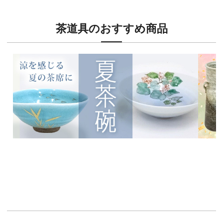
茶道具のおすすめ商品
新入荷！
新入荷
涼を感じる夏茶碗特集
茶席に
イチオシ商品情報