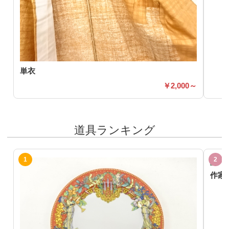
単衣
2,000～
道具ランキング
作家