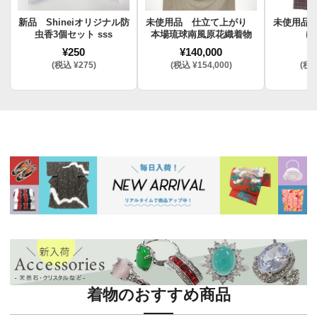
新品 Shineiオリジナル防
未使用品 仕立て上がり
未使用品
虫香3個セット sss
本場琉球南風原花織着物
け
¥250
¥140,000
¥
(税込 ¥275)
(税込 ¥154,000)
(税込
着物のおすすめ商品