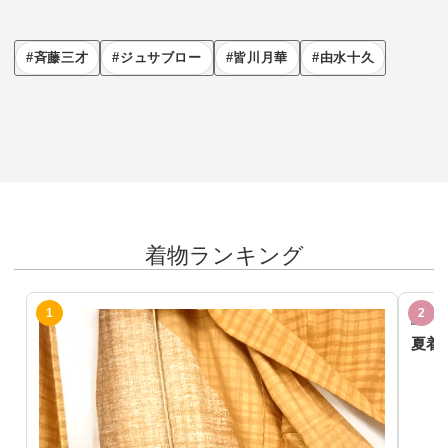
斉藤三才
ジュサブロー
皆川月華
由水十久
着物ランキング
夏着