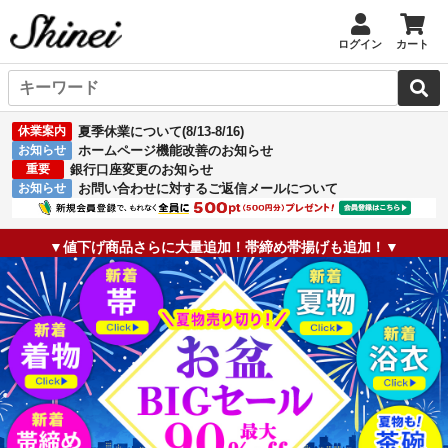
ログイン
カート
休業案内
夏季休業について(8/13-8/16)
お知らせ
ホームページ機能改善のお知らせ
重要
銀行口座変更のお知らせ
お知らせ
お問い合わせに対するご返信メールについて
▼値下げ商品さらに大量追加！帯締め帯揚げも追加！▼