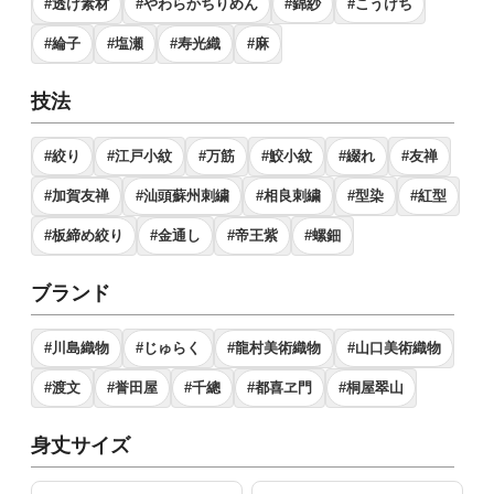
#透け素材
#やわらかちりめん
#錦紗
#こうけち
#綸子
#塩瀬
#寿光織
#麻
技法
#絞り
#江戸小紋
#万筋
#鮫小紋
#綴れ
#友禅
#加賀友禅
#汕頭蘇州刺繍
#相良刺繍
#型染
#紅型
#板締め絞り
#金通し
#帝王紫
#螺鈿
ブランド
#川島織物
#じゅらく
#龍村美術織物
#山口美術織物
#渡文
#誉田屋
#千總
#都喜ヱ門
#桐屋翠山
身丈サイズ