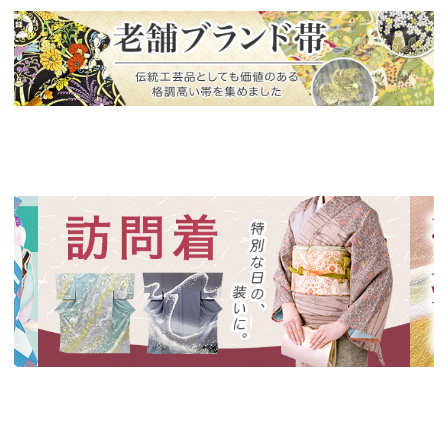
新入荷！
老舗ブランドによる極上の逸品
新入荷！
新入
特別な日の装いに、華やかな訪問着
絞り