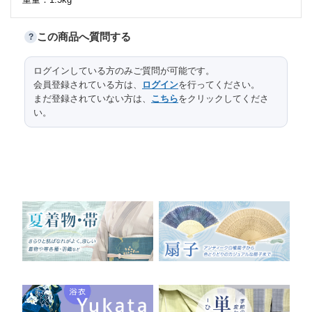
この商品へ質問する
?
サイズ
ログインしている方のみご質問が可能です。
口径
高台径
高さ
縦
横
長さ
会員登録されている方は、
ログイン
を行ってください。
全体
176
36.5
まだ登録されていない方は、
こちら
をクリックしてくださ
い。
本紙
96.8
27.5