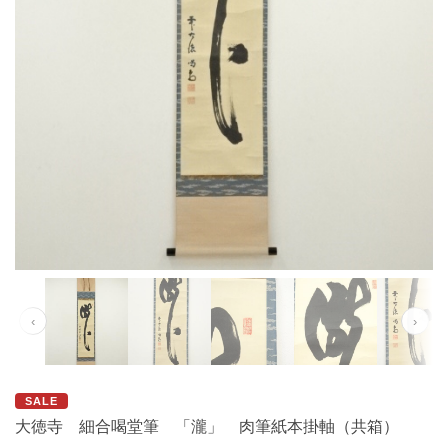
‹
›
SALE
大徳寺 細合喝堂筆 「瀧」 肉筆紙本掛軸（共箱）