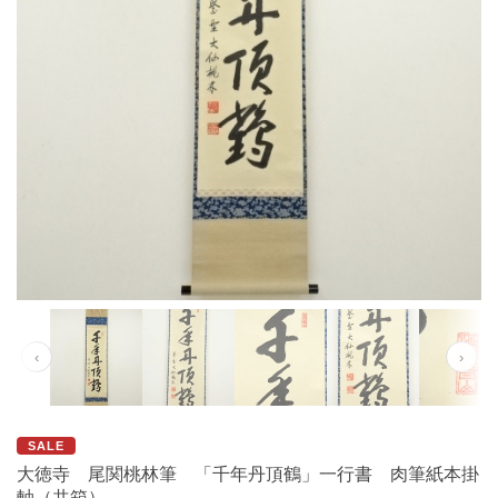
‹
›
SALE
大徳寺 尾関桃林筆 「千年丹頂鶴」一行書 肉筆紙本掛
軸（共箱）