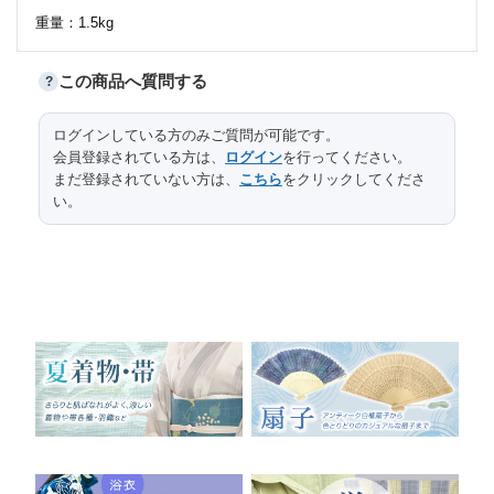
重量：1.5kg
この商品へ質問する
?
サイズ
ログインしている方のみご質問が可能です。
口径
高台径
高さ
縦
横
長さ
会員登録されている方は、
ログイン
を行ってください。
全体
171
35.5
まだ登録されていない方は、
こちら
をクリックしてくださ
い。
本紙
95.3
28.5