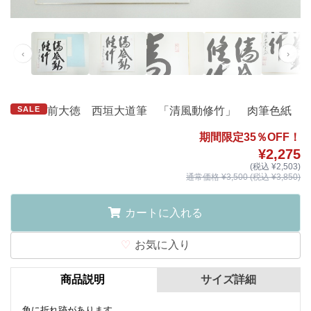
‹
›
SALE
前大徳 西垣大道筆 「清風動修竹」 肉筆色紙
期間限定35％OFF！
¥2,275
(税込 ¥2,503)
通常価格 ¥3,500 (税込 ¥3,850)
カートに入れる
お気に入り
商品説明
サイズ詳細
角に折れ跡があります。