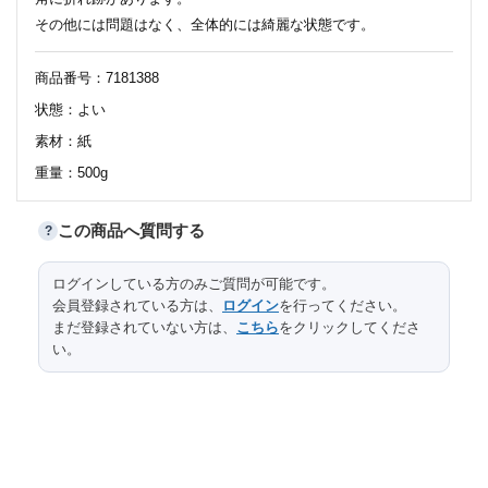
その他には問題はなく、全体的には綺麗な状態です。
商品番号：7181388
状態：よい
素材：紙
重量：500g
この商品へ質問する
?
サイズ
ログインしている方のみご質問が可能です。
口径
高台径
高さ
縦
横
長さ
会員登録されている方は、
ログイン
を行ってください。
全体
27.2
24.2
まだ登録されていない方は、
こちら
をクリックしてくださ
い。