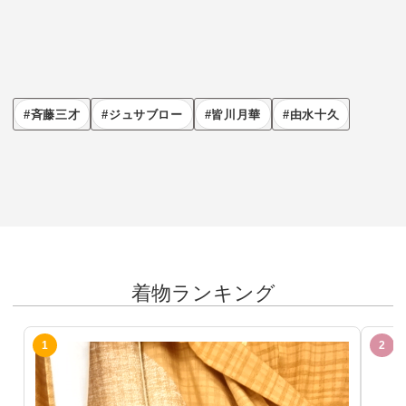
斉藤三才
ジュサブロー
皆川月華
由水十久
着物ランキング