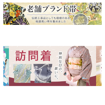
新入荷！
老舗ブランドによる極上の逸品
新入荷！
新入
特別な日の装いに、華やかな訪問着
絞り