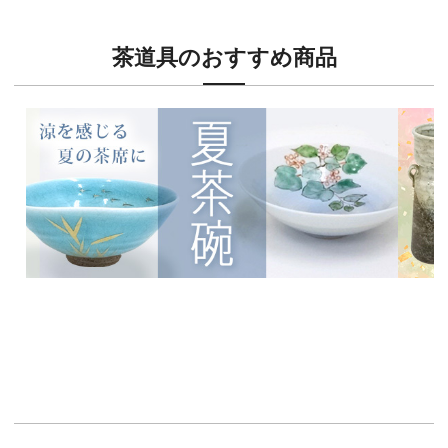
茶道具のおすすめ商品
新入荷！
新入荷
涼を感じる夏茶碗特集
茶席に
イチオシ商品情報