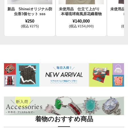
新品 Shineiオリジナル防
未使用品 仕立て上がり
未使用品
虫香3個セット sss
本場琉球南風原花織着物
け
¥250
¥140,000
¥
(税込 ¥275)
(税込 ¥154,000)
(税込
着物のおすすめ商品