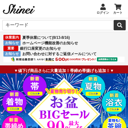
ログイン
カート
休業案内
夏季休業について(8/13-8/16)
お知らせ
ホームページ機能改善のお知らせ
重要
銀行口座変更のお知らせ
お知らせ
お問い合わせに対するご返信メールについて
▼値下げ商品さらに大量追加！帯締め帯揚げも追加！▼