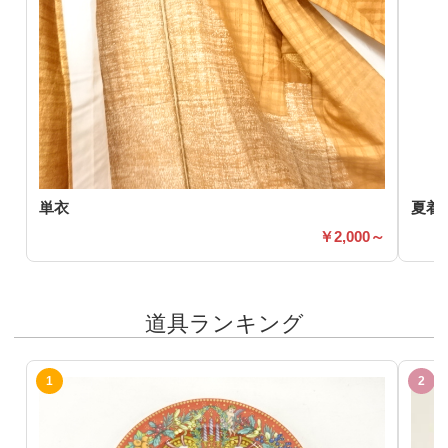
単衣
夏着
2,000～
道具ランキング