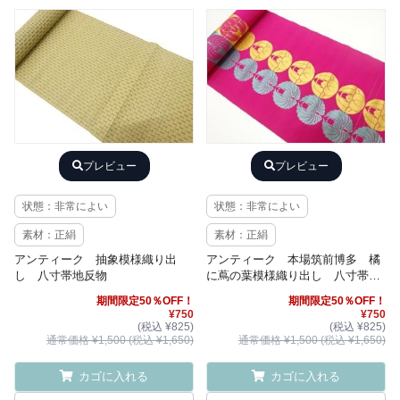
プレビュー
プレビュー
状態：非常によい
状態：非常によい
素材：正絹
素材：正絹
アンティーク 抽象模様織り出
アンティーク 本場筑前博多 橘
し 八寸帯地反物
に蔦の葉模様織り出し 八寸帯地
反物
期間限定50％OFF！
期間限定50％OFF！
¥750
¥750
(税込 ¥825)
(税込 ¥825)
通常価格 ¥1,500 (税込 ¥1,650)
通常価格 ¥1,500 (税込 ¥1,650)
カゴに入れる
カゴに入れる