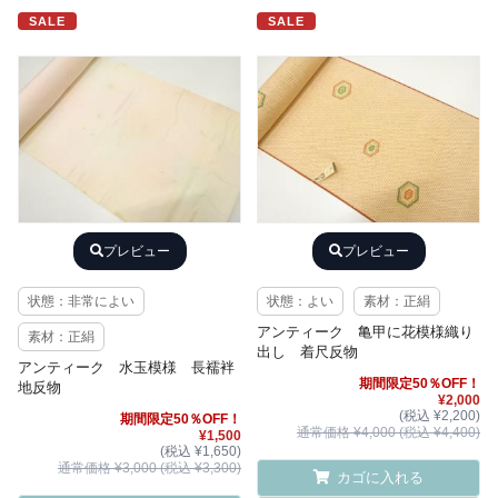
SALE
SALE
プレビュー
プレビュー
状態：非常によい
状態：よい
素材：正絹
アンティーク 亀甲に花模様織り
素材：正絹
出し 着尺反物
アンティーク 水玉模様 長襦袢
期間限定50％OFF！
地反物
¥2,000
(税込 ¥2,200)
期間限定50％OFF！
通常価格 ¥4,000 (税込 ¥4,400)
¥1,500
(税込 ¥1,650)
通常価格 ¥3,000 (税込 ¥3,300)
カゴに入れる