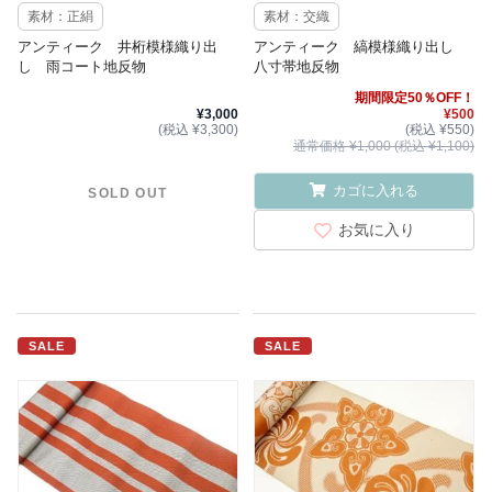
素材：正絹
素材：交織
アンティーク 井桁模様織り出
アンティーク 縞模様織り出し
し 雨コート地反物
八寸帯地反物
期間限定50％OFF！
¥3,000
¥500
(税込 ¥3,300)
(税込 ¥550)
通常価格 ¥1,000 (税込 ¥1,100)
カゴに入れる
SOLD OUT
お気に入り
SALE
SALE