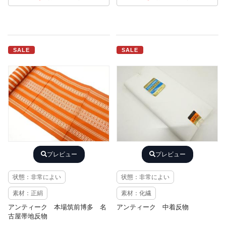
SALE
SALE
プレビュー
プレビュー
状態：非常によい
状態：非常によい
素材：正絹
素材：化繊
アンティーク 本場筑前博多 名
アンティーク 中着反物
古屋帯地反物