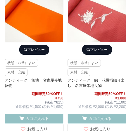
プレビュー
プレビュー
状態：非常によい
状態：非常によい
素材：交織
素材：交織
アンティーク 無地 名古屋帯地
アンティーク 絽 花模様織り出
反物
し 名古屋帯地反物
期間限定50％OFF！
期間限定50％OFF！
¥750
¥1,000
(税込 ¥825)
(税込 ¥1,100)
通常価格 ¥1,500 (税込 ¥1,650)
通常価格 ¥2,000 (税込 ¥2,200)
カゴに入れる
カゴに入れる
お気に入り
お気に入り