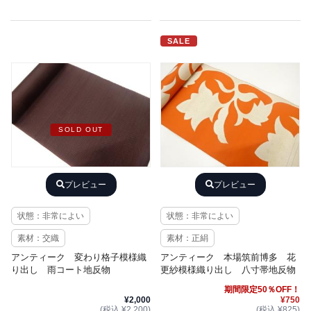
SALE
SOLD OUT
プレビュー
プレビュー
状態：非常によい
状態：非常によい
素材：交織
素材：正絹
アンティーク 変わり格子模様織
アンティーク 本場筑前博多 花
り出し 雨コート地反物
更紗模様織り出し 八寸帯地反物
期間限定50％OFF！
¥2,000
¥750
(税込 ¥2,200)
(税込 ¥825)