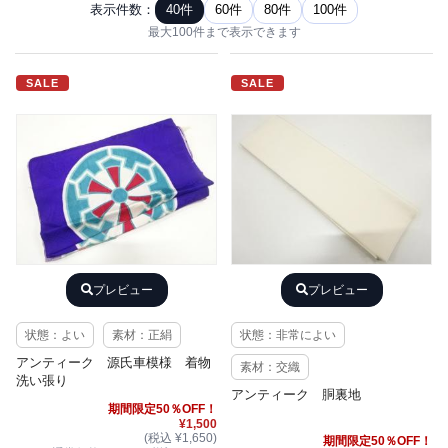
表示件数：
40件
60件
80件
100件
最大100件まで表示できます
SALE
SALE
プレビュー
プレビュー
状態：よい
素材：正絹
状態：非常によい
アンティーク 源氏車模様 着物
素材：交織
洗い張り
アンティーク 胴裏地
期間限定50％OFF！
¥1,500
(税込 ¥1,650)
期間限定50％OFF！