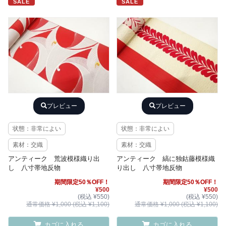
SALE
SALE
プレビュー
プレビュー
状態：非常によい
状態：非常によい
素材：交織
素材：交織
アンティーク 荒波模様織り出
アンティーク 縞に独鈷藤模様織
し 八寸帯地反物
り出し 八寸帯地反物
期間限定50％OFF！
期間限定50％OFF！
¥500
¥500
(税込 ¥550)
(税込 ¥550)
通常価格 ¥1,000 (税込 ¥1,100)
通常価格 ¥1,000 (税込 ¥1,100)
カゴに入れる
カゴに入れる