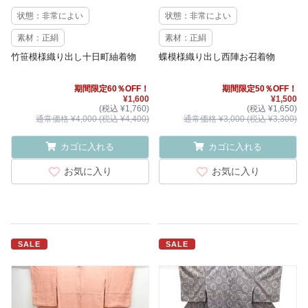
状態：非常によい
状態：非常によい
素材：正絹
素材：正絹
竹笹模様織り出し十日町紬着物
蝶模様織り出し西陣お召着物
期間限定60％OFF！
期間限定50％OFF！
¥1,600
¥1,500
(税込 ¥1,760)
(税込 ¥1,650)
通常価格 ¥4,000 (税込 ¥4,400)
通常価格 ¥3,000 (税込 ¥3,300)
カゴに入れる
カゴに入れる
お気に入り
お気に入り
SALE
SALE