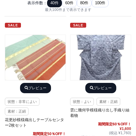
表示件数：
40件
60件
80件
100件
最大100件まで表示できます
SALE
SALE
プレビュー
プレビュー
状態：非常によい
状態：よい
素材：正絹
雲に幾何学模様織り出し手織り紬
素材：正絹
着物
花更紗模様織出しテーブルセンタ
期間限定60％OFF！
ー2枚セット
¥1,600
(税込 ¥1,760)
期間限定50％OFF！