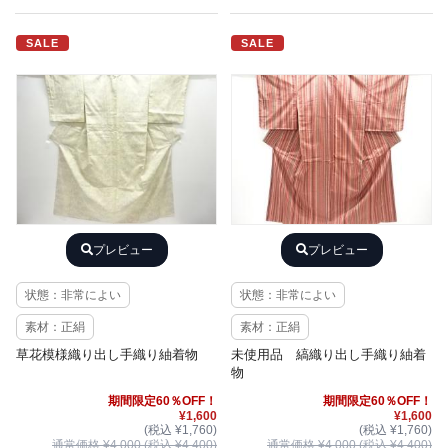
SALE
SALE
プレビュー
プレビュー
状態：非常によい
状態：非常によい
素材：正絹
素材：正絹
草花模様織り出し手織り紬着物
未使用品 縞織り出し手織り紬着
物
期間限定60％OFF！
期間限定60％OFF！
¥1,600
¥1,600
(税込 ¥1,760)
(税込 ¥1,760)
通常価格 ¥4,000 (税込 ¥4,400)
通常価格 ¥4,000 (税込 ¥4,400)