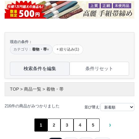
現在の条件：
カテゴリ：
着物・帯
+ 絞り込み(1)
×
検索条件を編集
条件リセット
TOP
>
商品一覧
>
着物・帯
216件の商品がみつかりました
並び替え:
›
1
2
3
4
5