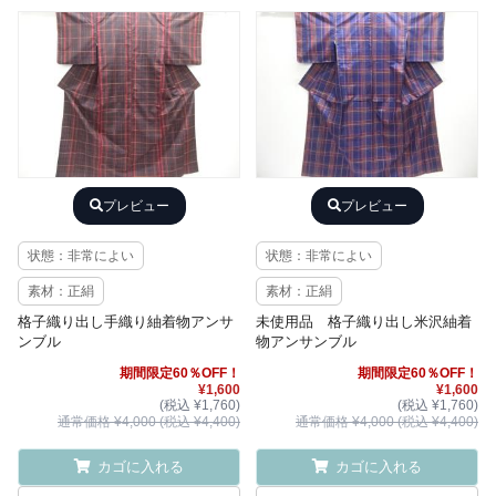
プレビュー
プレビュー
状態：非常によい
状態：非常によい
素材：正絹
素材：正絹
格子織り出し手織り紬着物アンサ
未使用品 格子織り出し米沢紬着
ンブル
物アンサンブル
期間限定60％OFF！
期間限定60％OFF！
¥1,600
¥1,600
(税込 ¥1,760)
(税込 ¥1,760)
通常価格 ¥4,000 (税込 ¥4,400)
通常価格 ¥4,000 (税込 ¥4,400)
カゴに入れる
カゴに入れる