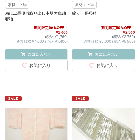
素材：正絹
素材：正絹
扇にヱ霞模様織り出し本場大島紬
絞り 長襦袢
着物
期間限定60％OFF！
期間限定50％OFF！
¥1,600
¥2,500
(税込 ¥1,760)
(税込 ¥2,750)
通常価格 ¥4,000 (税込 ¥4,400)
通常価格 ¥5,000 (税込 ¥5,500)
カゴに入れる
カゴに入れる
お気に入り
お気に入り
SALE
SALE