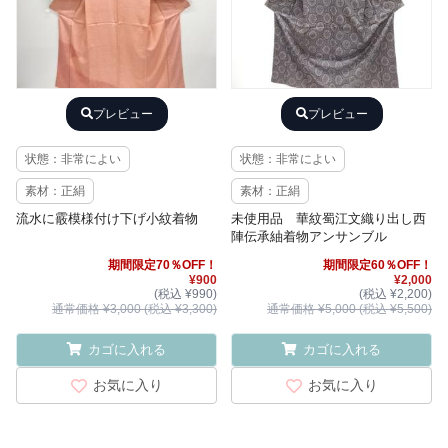
プレビュー
プレビュー
状態：非常によい
状態：非常によい
素材：正絹
素材：正絹
流水に霰模様付け下げ小紋着物
未使用品 華紋蜀江文織り出し西
陣伝承紬着物アンサンブル
期間限定70％OFF！
期間限定60％OFF！
¥900
¥2,000
(税込 ¥990)
(税込 ¥2,200)
通常価格 ¥3,000 (税込 ¥3,300)
通常価格 ¥5,000 (税込 ¥5,500)
カゴに入れる
カゴに入れる
お気に入り
お気に入り