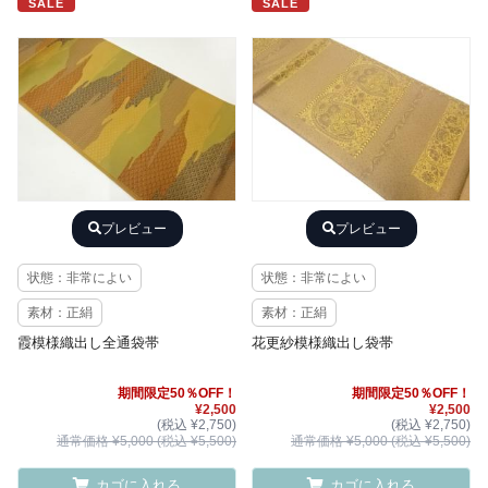
SALE
SALE
プレビュー
プレビュー
状態：非常によい
状態：非常によい
素材：正絹
素材：正絹
霞模様織出し全通袋帯
花更紗模様織出し袋帯
期間限定50％OFF！
期間限定50％OFF！
¥2,500
¥2,500
(税込 ¥2,750)
(税込 ¥2,750)
通常価格 ¥5,000 (税込 ¥5,500)
通常価格 ¥5,000 (税込 ¥5,500)
カゴに入れる
カゴに入れる