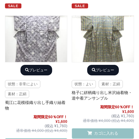
SALE
SALE
プレビュー
プレビュー
状態：非常によい
状態：よい
素材：正絹
格子に絣柄織り出し米沢紬着物・
素材：正絹
道中着アンサンブル
蜀江に花模様織り出し手織り紬着
期間限定60％OFF！
物
¥1,600
(税込 ¥1,760)
期間限定60％OFF！
通常価格 ¥4,000 (税込 ¥4,400)
¥1,600
(税込 ¥1,760)
通常価格 ¥4,000 (税込 ¥4,400)
カゴに入れる