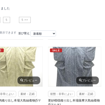
りました
5
5 >>
で表示できます
並び替え:
E
SALE
プレビュー
プレビュー
非常によい
素材：正絹
状態：非常によい
素材：正絹
柄織り出し本場大島紬着物(5マ
更紗模様織り出し本場薩摩大島紬着物
(5マルキ)