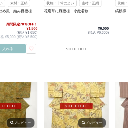
い
素材：正絹
状態：非常によい
素材：正絹
状態：
りばめ風 編み目模様
花唐草に雁模様 小紋着物
縞模様
期間限定70％OFF！
¥1,500
¥6,000
(税込 ¥1,650)
(税込 ¥6,600)
 ¥5,000 (税込 ¥5,500)
に入れる
SOLD OUT
LD OUT
SOLD OUT
プレビュー
プレビュー