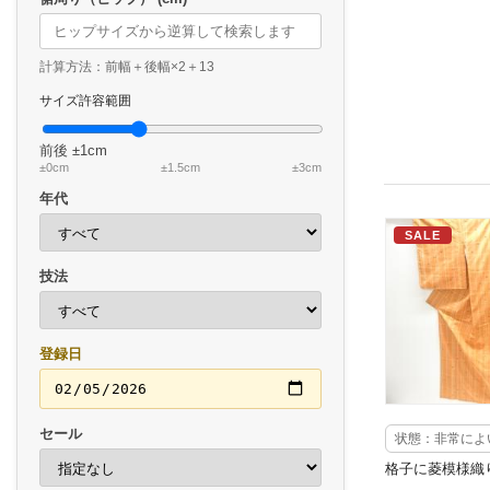
計算方法：前幅＋後幅×2＋13
サイズ許容範囲
前後
±1cm
±0cm
±1.5cm
±3cm
年代
SALE
技法
登録日
セール
状態：非常によ
格子に菱模様織