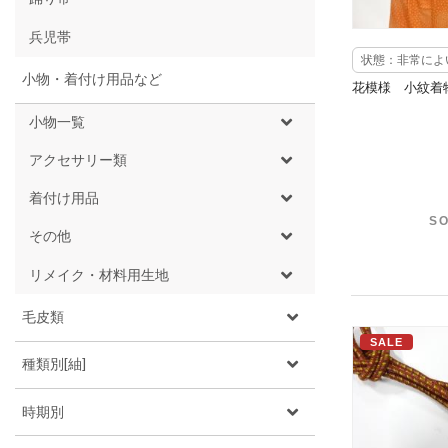
兵児帯
状態：非常によ
小物・着付け用品など
花模様 小紋着
小物一覧
アクセサリー類
着付け用品
SO
その他
リメイク・材料用生地
毛皮類
SALE
種類別[紬]
時期別