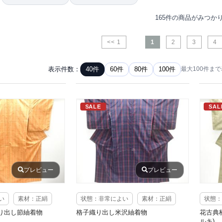
165件の商品がみつか
<< 1
1
2
3
4
表示件数：
40件
60件
80件
100件
最大100件ま
SALE
SAL
プレビュー
プレビュー
い
素材：正絹
状態：非常によい
素材：正絹
状態：
り出し節紬着物
格子織り出し米沢紬着物
花古典
ルキ)