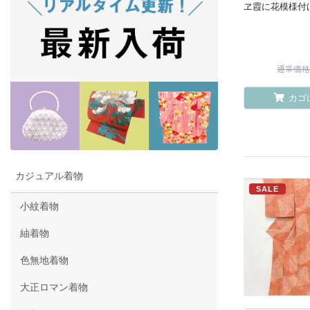
ヱ霞に花模様付
通常価格 ¥
カゴ
カジュアル着物
SALE
小紋着物
紬着物
色無地着物
大正ロマン着物