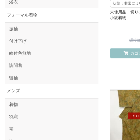
浴衣
状態：非常によ
未使用品 切
フォーマル着物
小紋着物
振袖
通常価格
付け下げ
紋付色無地
カゴ
訪問着
留袖
メンズ
着物
SO
羽織
帯