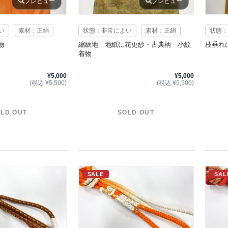
プレビュー
プレビュー
い
素材：正絹
状態：非常によい
素材：正絹
状態：
物
縮緬地 地紙に花更紗・古典柄 小紋
枝垂れ
着物
¥5,000
¥5,000
(税込 ¥5,500)
(税込 ¥5,500)
LD OUT
SOLD OUT
SALE
SAL