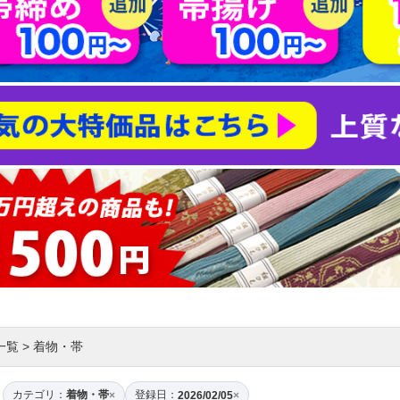
一覧
>
着物・帯
カテゴリ：
着物・帯
登録日：
×
2026/02/05
×