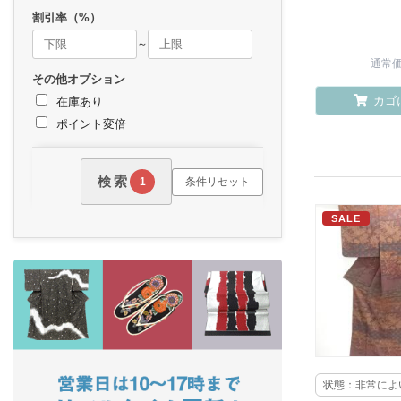
割引率（%）
～
通常価格
その他オプション
カゴ
在庫あり
ポイント変倍
検索
条件リセット
1
SALE
状態：非常によ