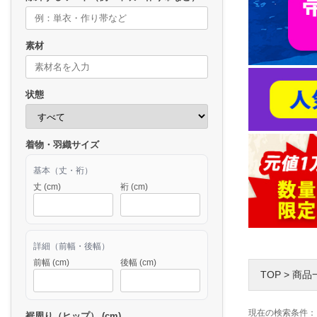
素材
状態
着物・羽織サイズ
基本（丈・裄）
丈 (cm)
裄 (cm)
詳細（前幅・後幅）
前幅 (cm)
後幅 (cm)
TOP
>
商品
現在の検索条件：
裾周り（ヒップ） (cm)