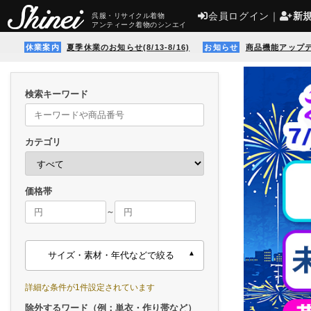
会員ログイン
｜
新
呉服・リサイクル着物
アンティーク着物のシンエイ
休業案内
夏季休業のお知らせ(8/13-8/16)
お知らせ
商品機能アップ
検索キーワード
カテゴリ
価格帯
～
サイズ・素材・年代などで絞る
詳細な条件が1件設定されています
除外するワード（例：単衣・作り帯など）