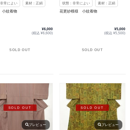
非常によい
素材：正絹
状態：非常によい
素材：正絹
 小紋着物
花更紗模様 小紋着物
¥6,000
¥5,000
(税込 ¥6,600)
(税込 ¥5,500)
SOLD OUT
SOLD OUT
SOLD OUT
SOLD OUT
プレビュー
プレビュー