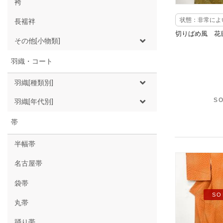
袴
状態：非常によ
長襦袢
切りばめ風 花
その他[小物類]
羽織・コート
羽織[種類別]
SO
羽織[年代別]
帯
半幅帯
名古屋帯
袋帯
SO
丸帯
踊り帯