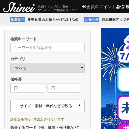
会員ログイン
｜
新
呉服・リサイクル着物
アンティーク着物のシンエイ
休業案内
夏季休業のお知らせ(8/13-8/16)
お知らせ
商品機能アップ
検索キーワード
カテゴリ
価格帯
～
サイズ・素材・年代などで絞る
詳細な条件が1件設定されています
除外するワード（例：単衣・作り帯など）