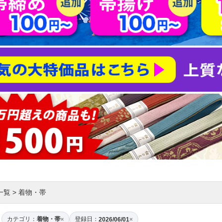
一覧
>
着物・帯
カテゴリ：
着物・帯
登録日：
×
2026/06/01
×