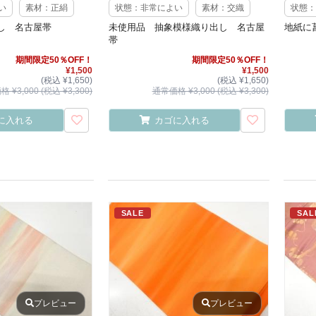
い
素材：正絹
状態：非常によい
素材：交織
状態：
し 名古屋帯
未使用品 抽象模様織り出し 名古屋
地紙に
帯
期間限定50％OFF！
期間限定50％OFF！
¥1,500
¥1,500
(税込 ¥1,650)
(税込 ¥1,650)
 ¥3,000 (税込 ¥3,300)
通常価格 ¥3,000 (税込 ¥3,300)
に入れる
カゴに入れる
SALE
SAL
プレビュー
プレビュー