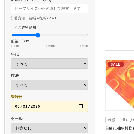
計算方法：前幅＋後幅×2＋13
サイズ許容範囲
前後
±1cm
±0cm
±1.5cm
±3cm
年代
SALE
技法
登録日
セール
状態：非常によ
華紋に抽象模様