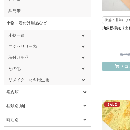
兵児帯
状態：非常によ
小物・着付け用品など
抽象模様織り出
小物一覧
アクセサリー類
通常価格
着付け用品
カゴ
その他
リメイク・材料用生地
毛皮類
SALE
種類別[紬]
時期別