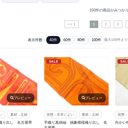
150件の商品がみつか
<< 1
1
2
3
表示件数：
40件
60件
80件
100件
最大100件ま
SALE
SAL
プレビュー
プレビュー
い
素材：正絹
状態：非常によい
素材：正絹
状態：
織り出し 名古屋帯
手織り真綿紬 抽象模様織り出し 名
向かい
古屋帯