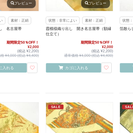
プレビュー
プレビュー
い
素材：正絹
状態：非常によい
素材：正絹
状態：
し 名古屋帯
霞模様織り出し 開き名古屋帯（額縁
箔散ら
仕立て）
期間限定50％OFF！
期間限定50％OFF！
¥2,000
¥2,000
(税込 ¥2,200)
(税込 ¥2,200)
 ¥4,000 (税込 ¥4,400)
通常価格 ¥4,000 (税込 ¥4,400)
に入れる
カゴに入れる
SALE
SAL