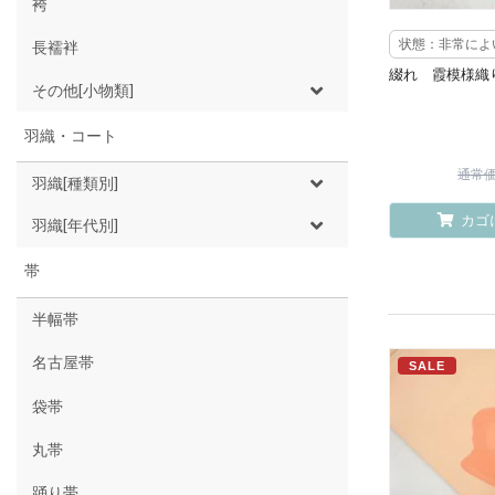
袴
状態：非常によ
長襦袢
綴れ 霞模様織
その他[小物類]
羽織・コート
通常価格
羽織[種類別]
カゴ
羽織[年代別]
帯
半幅帯
名古屋帯
SALE
袋帯
丸帯
踊り帯