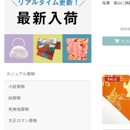
塩瀬 遠山に抽
通常価格
カゴ
カジュアル着物
SALE
小紋着物
紬着物
色無地着物
大正ロマン着物