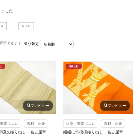
りました
4
4 >>
で表示できます
並び替え:
E
SALE
プレビュー
プレビュー
非常によい
素材：正絹
状態：非常によい
素材：正絹
狩猟文織り出し 名古屋帯
組紐に竹模様織り出し 名古屋帯