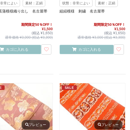
非常によい
素材：正絹
状態：非常によい
素材：正絹
菖蒲模様織り出し 名古屋帯
組紐模様 刺繍 名古屋帯
期間限定50％OFF！
期間限定50％OFF！
¥1,500
¥1,500
(税込 ¥1,650)
(税込 ¥1,650)
通常価格 ¥3,000 (税込 ¥3,300)
通常価格 ¥3,000 (税込 ¥3,300)
カゴに入れる
カゴに入れる
E
SALE
プレビュー
プレビュー