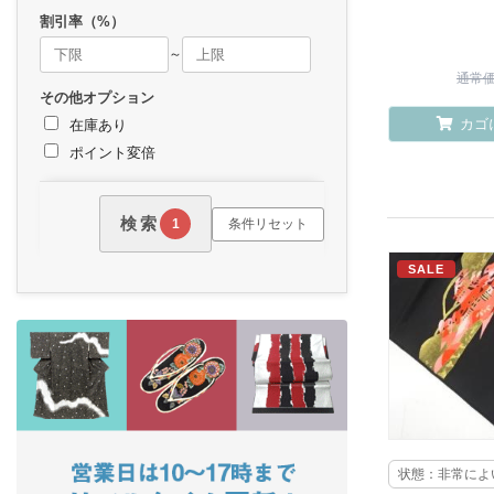
割引率（%）
～
通常価格
その他オプション
カゴ
在庫あり
ポイント変倍
検索
条件リセット
1
SALE
状態：非常によ