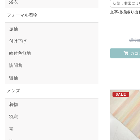
浴衣
状態：非常によ
文字模様織り出
フォーマル着物
振袖
通常価格
付け下げ
紋付色無地
カゴ
訪問着
留袖
メンズ
SALE
着物
羽織
帯