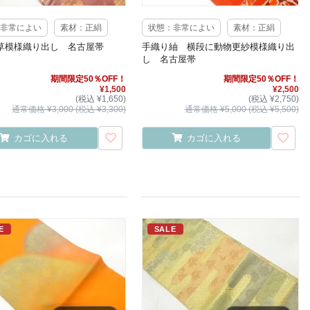
非常によい
素材：正絹
状態：非常によい
素材：正絹
草模様織り出し 名古屋帯
手織り紬 横段に動物更紗模様織り出
し 名古屋帯
期間限定50％OFF！
期間限定50％OFF！
¥1,500
¥2,500
(税込 ¥1,650)
(税込 ¥2,750)
通常価格 ¥3,000 (税込 ¥3,300)
通常価格 ¥5,000 (税込 ¥5,500)
カゴに入れる
カゴに入れる
E
SALE