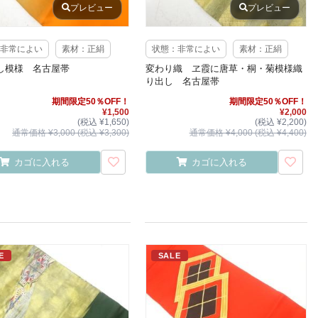
プレビュー
プレビュー
非常によい
素材：正絹
状態：非常によい
素材：正絹
し模様 名古屋帯
変わり織 ヱ霞に唐草・桐・菊模様織
り出し 名古屋帯
期間限定50％OFF！
期間限定50％OFF！
¥1,500
¥2,000
(税込 ¥1,650)
(税込 ¥2,200)
通常価格 ¥3,000 (税込 ¥3,300)
通常価格 ¥4,000 (税込 ¥4,400)
カゴに入れる
カゴに入れる
E
SALE