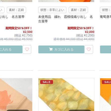
い
素材：正絹
状態：非常によい
素材：正絹
状態：
り出し 名古屋帯
未使用品 綴れ 霞模様織り出し 名
葡萄唐
古屋帯
期間限定50％OFF！
期間限定50％OFF！
¥2,500
¥2,000
(税込 ¥2,750)
(税込 ¥2,200)
 ¥5,000 (税込 ¥5,500)
通常価格 ¥4,000 (税込 ¥4,400)
に入れる
カゴに入れる
SALE
SAL