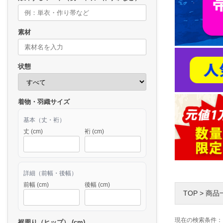
素材
状態
着物・羽織サイズ
基本（丈・裄）
丈 (cm)
裄 (cm)
詳細（前幅・後幅）
前幅 (cm)
後幅 (cm)
TOP
>
商品
現在の検索条件：
裾周り（ヒップ） (cm)