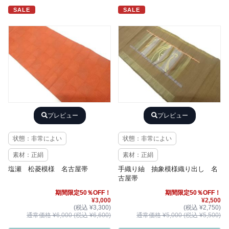
SALE
SALE
プレビュー
プレビュー
状態：非常によい
状態：非常によい
素材：正絹
素材：正絹
塩瀬 松菱模様 名古屋帯
手織り紬 抽象模様織り出し 名
古屋帯
期間限定50％OFF！
期間限定50％OFF！
¥3,000
¥2,500
(税込 ¥3,300)
(税込 ¥2,750)
通常価格 ¥6,000 (税込 ¥6,600)
通常価格 ¥5,000 (税込 ¥5,500)