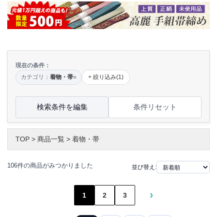
現在の条件：
カテゴリ：
着物・帯
+ 絞り込み(1)
×
検索条件を編集
条件リセット
TOP
>
商品一覧
>
着物・帯
106件の商品がみつかりました
並び替え:
›
1
2
3