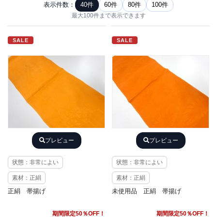
表示件数：
40件
60件
80件
100件
最大100件まで表示できます
SALE
SALE
プレビュー
プレビュー
状態：非常によい
状態：非常によい
素材：正絹
素材：正絹
正絹 帯揚げ
未使用品 正絹 帯揚げ
期間限定50％OFF！
期間限定50％OFF！