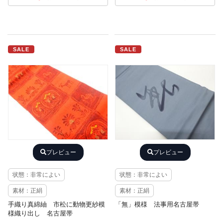
SALE
SALE
プレビュー
プレビュー
状態：非常によい
状態：非常によい
素材：正絹
素材：正絹
手織り真綿紬 市松に動物更紗模
「無」模様 法事用名古屋帯
様織り出し 名古屋帯