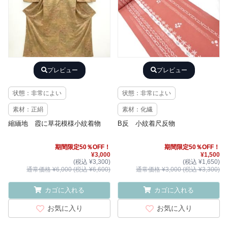
プレビュー
プレビュー
状態：非常によい
状態：非常によい
素材：正絹
素材：化繊
縮緬地 霞に草花模様小紋着物
B反 小紋着尺反物
期間限定50％OFF！
期間限定50％OFF！
¥3,000
¥1,500
(税込 ¥3,300)
(税込 ¥1,650)
通常価格 ¥6,000 (税込 ¥6,600)
通常価格 ¥3,000 (税込 ¥3,300)
カゴに入れる
カゴに入れる
お気に入り
お気に入り