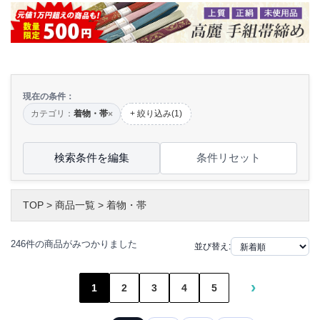
現在の条件：
カテゴリ：
着物・帯
+ 絞り込み(1)
×
検索条件を編集
条件リセット
TOP
>
商品一覧
>
着物・帯
246件の商品がみつかりました
並び替え:
›
1
2
3
4
5