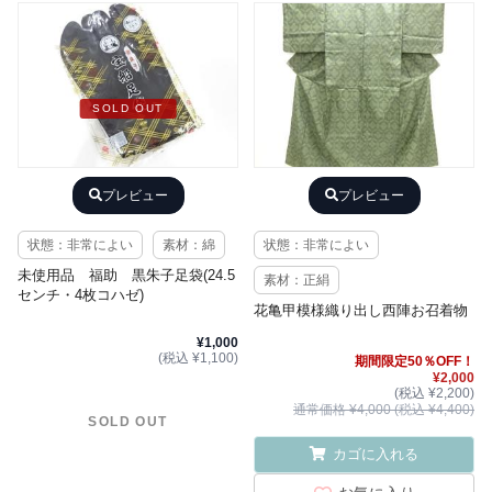
SOLD OUT
プレビュー
プレビュー
状態：非常によい
素材：綿
状態：非常によい
未使用品 福助 黒朱子足袋(24.5
素材：正絹
センチ・4枚コハゼ)
花亀甲模様織り出し西陣お召着物
¥1,000
(税込 ¥1,100)
期間限定50％OFF！
¥2,000
(税込 ¥2,200)
通常価格 ¥4,000 (税込 ¥4,400)
SOLD OUT
カゴに入れる