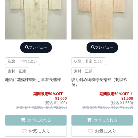
プレビュー
プレビュー
状態：非常によい
状態：非常によい
素材：正絹
素材：正絹
地紙に花模様織出し単衣長襦袢
絞り斜め縞模様長襦袢（刺繍衿
付）
期間限定50％OFF！
期間限定50％OFF！
¥1,000
¥1,500
(税込 ¥1,100)
(税込 ¥1,650)
通常価格 ¥2,000 (税込 ¥2,200)
通常価格 ¥3,000 (税込 ¥3,300)
カゴに入れる
カゴに入れる
お気に入り
お気に入り