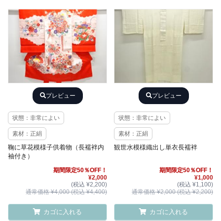
プレビュー
プレビュー
状態：非常によい
状態：非常によい
素材：正絹
素材：正絹
鞠に草花模様子供着物（長襦袢内
観世水模様織出し単衣長襦袢
袖付き）
期間限定50％OFF！
期間限定50％OFF！
¥2,000
¥1,000
(税込 ¥2,200)
(税込 ¥1,100)
通常価格 ¥4,000 (税込 ¥4,400)
通常価格 ¥2,000 (税込 ¥2,200)
カゴに入れる
カゴに入れる