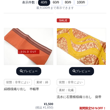
表示件数：
40件
60件
80件
100件
最大100件まで表示できます
SALE
SOLD OUT
プレビュー
プレビュー
状態：非常によい
素材：綿
状態：非常によい
縞模様織り出し 半幅帯
素材：化繊
流水に石畳模様織り出し 袋帯
¥1,500
(税込 ¥1,650)
期間限定50％OFF！