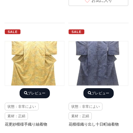
お気に入り
SALE
SALE
プレビュー
プレビュー
状態：非常によい
状態：非常によい
素材：正絹
素材：正絹
花更紗模様手織り紬着物
花模様織り出し十日町紬着物