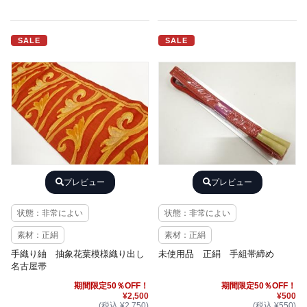
SALE
SALE
プレビュー
プレビュー
状態：非常によい
状態：非常によい
素材：正絹
素材：正絹
手織り紬 抽象花葉模様織り出し
未使用品 正絹 手組帯締め
名古屋帯
期間限定50％OFF！
期間限定50％OFF！
¥2,500
¥500
(税込 ¥2,750)
(税込 ¥550)