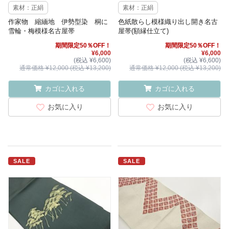
素材：正絹
素材：正絹
作家物 縮緬地 伊勢型染 桐に
色紙散らし模様織り出し開き名古
雪輪・梅模様名古屋帯
屋帯(額縁仕立て)
期間限定50％OFF！
期間限定50％OFF！
¥6,000
¥6,000
(税込 ¥6,600)
(税込 ¥6,600)
通常価格 ¥12,000 (税込 ¥13,200)
通常価格 ¥12,000 (税込 ¥13,200)
カゴに入れる
カゴに入れる
お気に入り
お気に入り
SALE
SALE