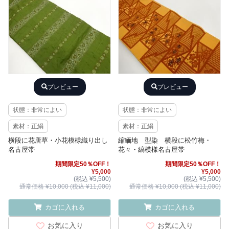
プレビュー
プレビュー
状態：非常によい
状態：非常によい
素材：正絹
素材：正絹
横段に花唐草・小花模様織り出し
縮緬地 型染 横段に松竹梅・
名古屋帯
花々・縞模様名古屋帯
期間限定50％OFF！
期間限定50％OFF！
¥5,000
¥5,000
(税込 ¥5,500)
(税込 ¥5,500)
通常価格 ¥10,000 (税込 ¥11,000)
通常価格 ¥10,000 (税込 ¥11,000)
カゴに入れる
カゴに入れる
お気に入り
お気に入り