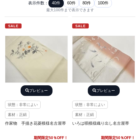
表示件数：
40件
60件
80件
100件
最大100件まで表示できます
SALE
SALE
プレビュー
プレビュー
状態：非常によい
状態：非常によい
素材：正絹
素材：正絹
作家物 手描き花菱模様名古屋帯
いろは唄模様織り出し名古屋帯
期間限定50％OFF！
期間限定50％OFF！