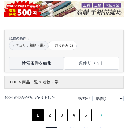
現在の条件：
カテゴリ：
着物・帯
+ 絞り込み(1)
×
検索条件を編集
条件リセット
TOP
>
商品一覧
>
着物・帯
400件の商品がみつかりました
並び替え:
›
1
2
3
4
5