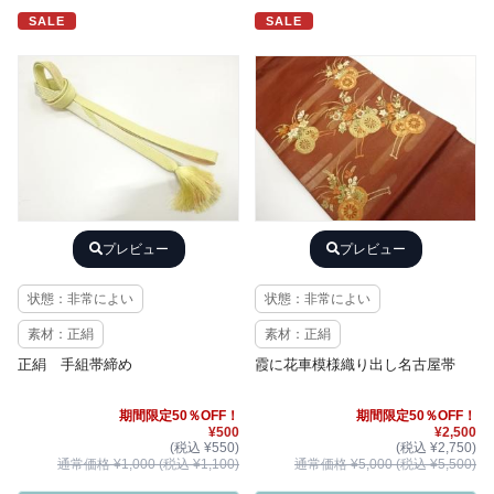
SALE
SALE
プレビュー
プレビュー
状態：非常によい
状態：非常によい
素材：正絹
素材：正絹
正絹 手組帯締め
霞に花車模様織り出し名古屋帯
期間限定50％OFF！
期間限定50％OFF！
¥500
¥2,500
(税込 ¥550)
(税込 ¥2,750)
通常価格 ¥1,000 (税込 ¥1,100)
通常価格 ¥5,000 (税込 ¥5,500)