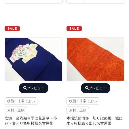
SALE
SALE
プレビュー
プレビュー
状態：非常によい
状態：非常によい
素材：正絹
素材：正絹
塩瀬 金彩幾何学に花唐草・小
本場筑前博多 切りばめ風 城に
花・変わり亀甲模様名古屋帯
木々模様織り出し名古屋帯