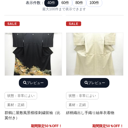
表示件数：
40件
60件
80件
100件
最大100件まで表示できます
SALE
SALE
プレビュー
プレビュー
状態：非常によい
状態：非常によい
素材：正絹
素材：正絹
群鶴に屋敷風景模様刺繍留袖（比
絣柄織出し手織り紬単衣着物
翼付き）
期間限定50％OFF！
期間限定50％OFF！