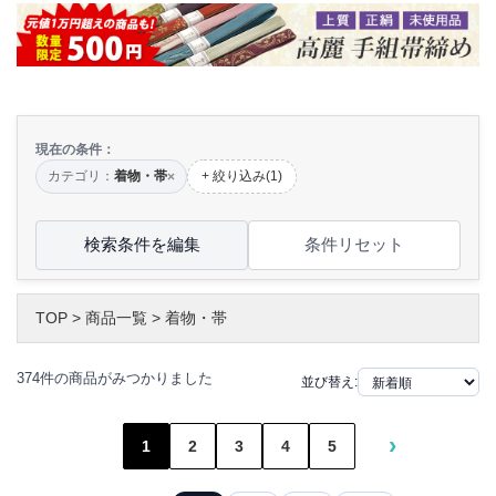
現在の条件：
カテゴリ：
着物・帯
+ 絞り込み(1)
×
検索条件を編集
条件リセット
TOP
>
商品一覧
>
着物・帯
374件の商品がみつかりました
並び替え:
›
1
2
3
4
5