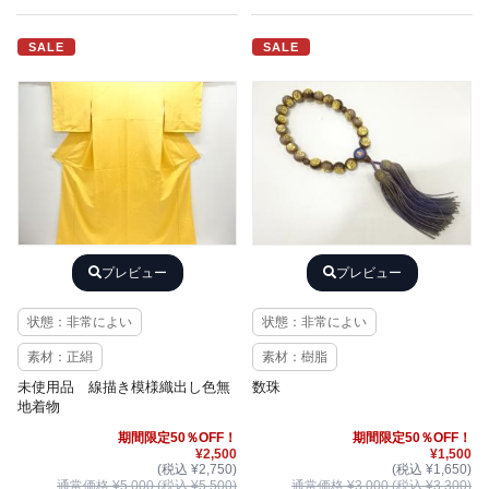
SALE
SALE
プレビュー
プレビュー
状態：非常によい
状態：非常によい
素材：正絹
素材：樹脂
未使用品 線描き模様織出し色無
数珠
地着物
期間限定50％OFF！
期間限定50％OFF！
¥2,500
¥1,500
(税込 ¥2,750)
(税込 ¥1,650)
通常価格 ¥5,000 (税込 ¥5,500)
通常価格 ¥3,000 (税込 ¥3,300)