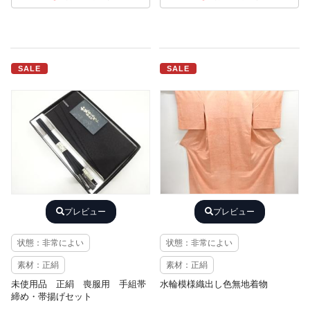
SALE
SALE
プレビュー
プレビュー
状態：非常によい
状態：非常によい
素材：正絹
素材：正絹
未使用品 正絹 喪服用 手組帯
水輪模様織出し色無地着物
締め・帯揚げセット