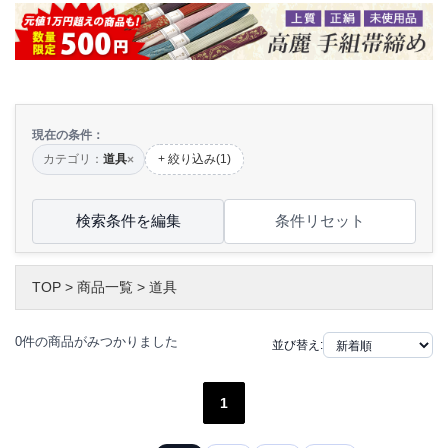
現在の条件：
カテゴリ：
道具
+ 絞り込み(1)
×
検索条件を編集
条件リセット
TOP
>
商品一覧
>
道具
0件の商品がみつかりました
並び替え:
1