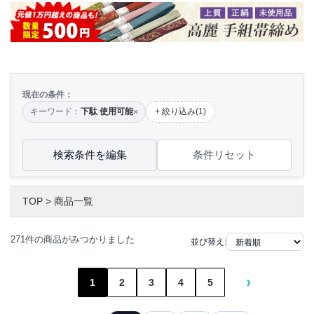
現在の条件：
キーワード：
下駄 使用可能
+ 絞り込み(1)
×
検索条件を編集
条件リセット
TOP
>
商品一覧
271件の商品がみつかりました
並び替え:
›
1
2
3
4
5