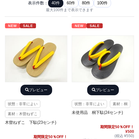
表示件数：
40件
60件
80件
100件
最大100件まで表示できます
NEW
SALE
NEW
SALE
プレビュー
プレビュー
状態：非常によい
状態：非常によい
素材：桐
未使用品 桐下駄(24センチ)
素材：木曽ねずこ
木曽ねずこ 下駄(23センチ)
期間限定50％OFF！
¥500
(税込 ¥550)
期間限定50％OFF！