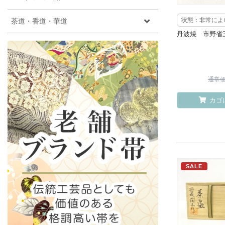
茶道・香道・華道
状態：非常によ
丹波焼 市野省
通常価格
カゴ
SALE