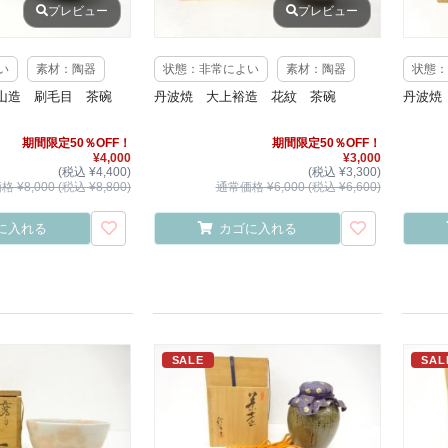
プレビュー
プレビュー
い
素材：陶器
状態：非常によい
素材：陶器
状態：
山造 刷毛目 茶碗
丹波焼 大上裕造 花紋 茶碗
丹波焼
期間限定50％OFF！
期間限定50％OFF！
¥4,000
¥3,000
(税込 ¥4,400)
(税込 ¥3,300)
 ¥8,000 (税込 ¥8,800)
通常価格 ¥6,000 (税込 ¥6,600)
に入れる
カゴに入れる
SALE
SAL