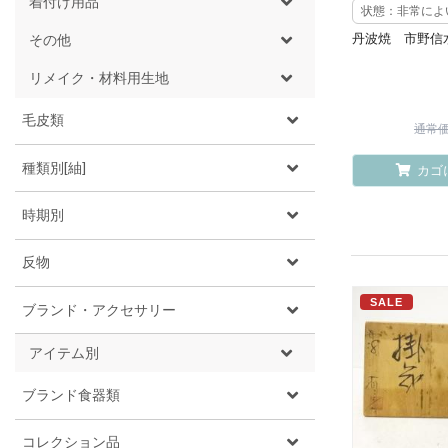
着付け用品
状態：非常によ
丹波焼 市野信
その他
リメイク・材料用生地
毛皮類
通常価格
種類別[紬]
カゴ
時期別
反物
SALE
ブランド・アクセサリー
アイテム別
ブランド食器類
コレクション品