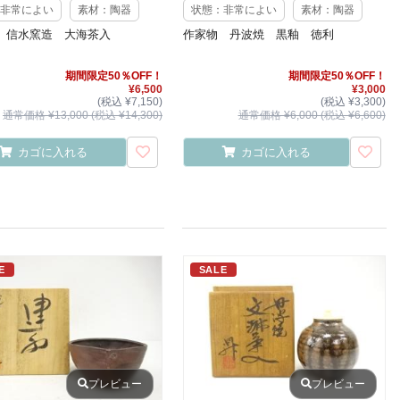
非常によい
素材：陶器
状態：非常によい
素材：陶器
 信水窯造 大海茶入
作家物 丹波焼 黒釉 徳利
期間限定50％OFF！
期間限定50％OFF！
¥6,500
¥3,000
(税込 ¥7,150)
(税込 ¥3,300)
通常価格 ¥13,000 (税込 ¥14,300)
通常価格 ¥6,000 (税込 ¥6,600)
カゴに入れる
カゴに入れる
E
SALE
プレビュー
プレビュー