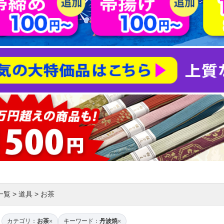
一覧
>
道具
>
お茶
カテゴリ：
お茶
キーワード：
丹波焼
×
×