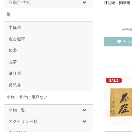
羽織[年代別]
丹波焼 陶華造
帯
半幅帯
通常価格
名古屋帯
カゴ
袋帯
丸帯
踊り帯
SALE
兵児帯
小物・着付け用品など
小物一覧
アクセサリー類