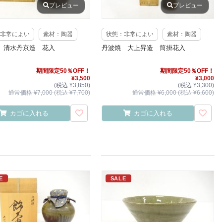
プレビュー
プレビュー
非常によい
素材：陶器
状態：非常によい
素材：陶器
 清水丹京造 花入
丹波焼 大上昇造 筒掛花入
期間限定50％OFF！
期間限定50％OFF！
¥3,500
¥3,000
(税込 ¥3,850)
(税込 ¥3,300)
通常価格 ¥7,000 (税込 ¥7,700)
通常価格 ¥6,000 (税込 ¥6,600)
カゴに入れる
カゴに入れる
E
SALE