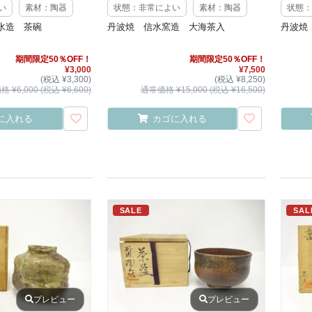
い
素材：陶器
状態：非常によい
素材：陶器
状態：
水造 茶碗
丹波焼 信水窯造 大海茶入
丹波焼
期間限定50％OFF！
期間限定50％OFF！
¥3,000
¥7,500
(税込 ¥3,300)
(税込 ¥8,250)
 ¥6,000 (税込 ¥6,600)
通常価格 ¥15,000 (税込 ¥16,500)
に入れる
カゴに入れる
SALE
SAL
プレビュー
プレビュー