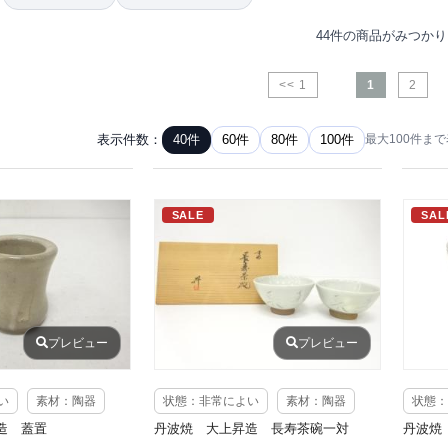
44件の商品がみつか
<< 1
1
2
表示件数：
40件
60件
80件
100件
最大100件ま
SALE
SAL
プレビュー
プレビュー
い
素材：陶器
状態：非常によい
素材：陶器
状態：
造 蓋置
丹波焼 大上昇造 長寿茶碗一対
丹波焼