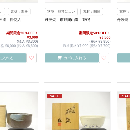
い
素材：陶器
状態：非常によい
素材：陶器
状態：
三造 掛花入
丹波焼 市野陶山造 茶碗
丹波焼
期間限定50％OFF！
期間限定50％OFF！
¥3,000
¥3,500
(税込 ¥3,300)
(税込 ¥3,850)
 ¥6,000 (税込 ¥6,600)
通常価格 ¥7,000 (税込 ¥7,700)
に入れる
カゴに入れる
SALE
SAL