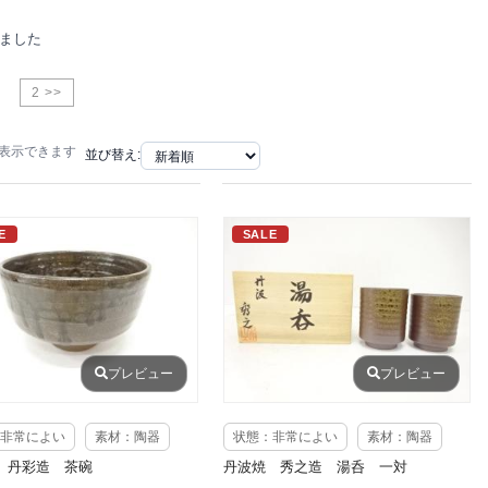
りました
2 >>
で表示できます
並び替え:
E
SALE
プレビュー
プレビュー
非常によい
素材：陶器
状態：非常によい
素材：陶器
 丹彩造 茶碗
丹波焼 秀之造 湯呑 一対