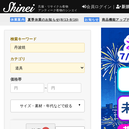
会員ログイン
｜
新
呉服・リサイクル着物
アンティーク着物のシンエイ
休業案内
夏季休業のお知らせ(8/13-8/16)
お知らせ
商品機能アップ
検索キーワード
カテゴリ
価格帯
～
サイズ・素材・年代などで絞る