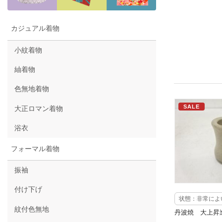
カジュアル着物
小紋着物
紬着物
色無地着物
SALE
大正ロマン着物
浴衣
フォーマル着物
振袖
付け下げ
状態：非常によ
紋付色無地
丹波焼 大上昇