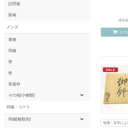
訪問着
留袖
通常価格
メンズ
カゴ
着物
羽織
帯
SALE
袴
長襦袢
その他[小物類]
羽織・コート
羽織[種類別]
状態：非常によ