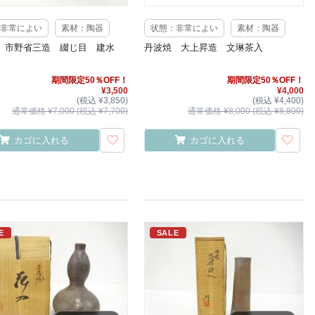
非常によい
素材：陶器
状態：非常によい
素材：陶器
 市野省三造 綴じ目 建水
丹波焼 大上昇造 文琳茶入
期間限定50％OFF！
期間限定50％OFF！
¥3,500
¥4,000
(税込 ¥3,850)
(税込 ¥4,400)
通常価格 ¥7,000 (税込 ¥7,700)
通常価格 ¥8,000 (税込 ¥8,800)
カゴに入れる
カゴに入れる
E
SALE