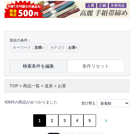
現在の条件：
キーワード：
京焼
カテゴリ：
お茶
×
×
検索条件を編集
条件リセット
TOP
>
商品一覧
>
道具
>
お茶
406件の商品がみつかりました
並び替え:
›
1
2
3
4
5