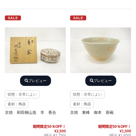
SALE
SALE
プレビュー
プレビュー
状態：非常によい
状態：非常によい
素材：陶器
素材：陶器
京焼 和田桐山造 羊 香合
京焼 東峰 御本 茶碗
期間限定50％OFF！
期間限定50％OFF！
¥2,500
¥1,500
(税込 ¥2,750)
(税込 ¥1,650)