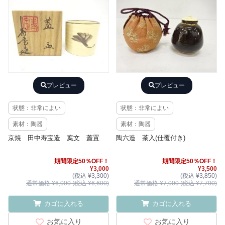
プレビュー
プレビュー
状態：非常によい
状態：非常によい
素材：陶器
素材：陶器
京焼 田中寿宝造 葉文 蓋置
陶六造 茶入(仕覆付き)
期間限定50％OFF！
期間限定50％OFF！
¥3,000
¥3,500
(税込 ¥3,300)
(税込 ¥3,850)
通常価格 ¥6,000 (税込 ¥6,600)
通常価格 ¥7,000 (税込 ¥7,700)
カゴに入れる
カゴに入れる
お気に入り
お気に入り