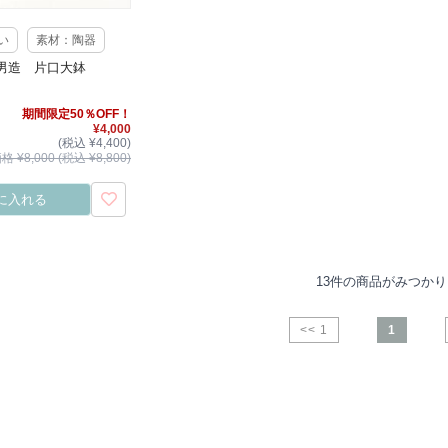
い
素材：陶器
男造 片口大鉢
期間限定50％OFF！
¥4,000
(税込 ¥4,400)
 ¥8,000 (税込 ¥8,800)
に入れる
13件の商品がみつか
<< 1
1