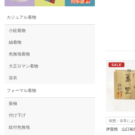
カジュアル着物
小紋着物
紬着物
色無地着物
SALE
大正ロマン着物
浴衣
フォーマル着物
振袖
付け下げ
状態：非常によ
紋付色無地
伊賀焼 山口祐