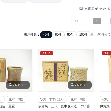
13件の商品がみつか
<< 1
1
表示件数：
40件
60件
80件
100件
最大100件ま
SALE
SAL
プレビュー
プレビュー
い
素材：陶器
状態：非常によい
素材：陶器
状態：
仙造 蓋置
伊賀焼 三代 坂本俊人造 ぐい呑
伊賀焼