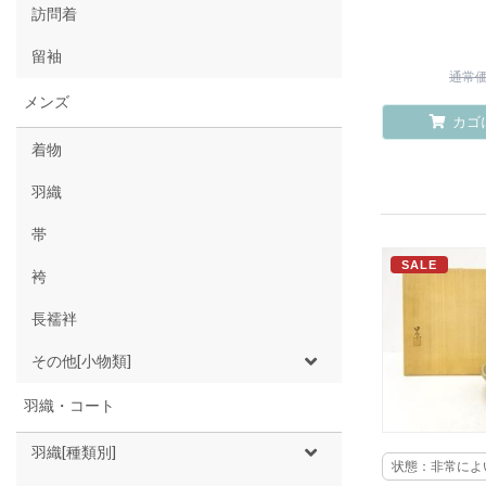
訪問着
留袖
通常価格
メンズ
カゴ
着物
羽織
帯
SALE
袴
長襦袢
その他[小物類]
羽織・コート
羽織[種類別]
状態：非常によ