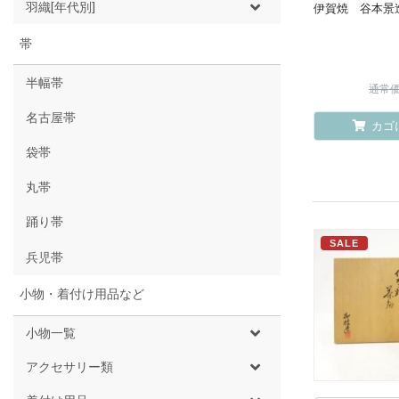
羽織[年代別]
伊賀焼 谷本景
帯
半幅帯
通常価格
名古屋帯
カゴ
袋帯
丸帯
踊り帯
SALE
兵児帯
小物・着付け用品など
小物一覧
アクセサリー類