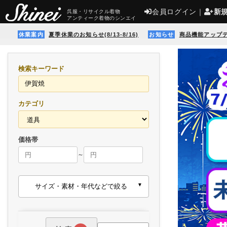
会員ログイン
｜
新
呉服・リサイクル着物
アンティーク着物のシンエイ
休業案内
夏季休業のお知らせ(8/13-8/16)
お知らせ
商品機能アップ
検索キーワード
カテゴリ
価格帯
～
サイズ・素材・年代などで絞る