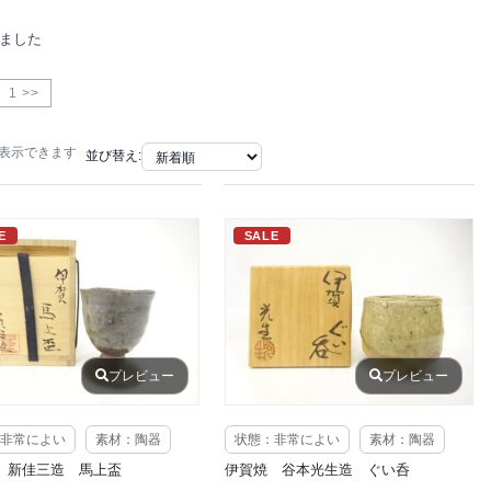
りました
1 >>
で表示できます
並び替え:
E
SALE
プレビュー
プレビュー
非常によい
素材：陶器
状態：非常によい
素材：陶器
 新佳三造 馬上盃
伊賀焼 谷本光生造 ぐい呑