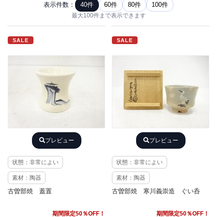
表示件数：
40件
60件
80件
100件
最大100件まで表示できます
SALE
SALE
プレビュー
プレビュー
状態：非常によい
状態：非常によい
素材：陶器
素材：陶器
古曽部焼 蓋置
古曽部焼 寒川義崇造 ぐい呑
期間限定50％OFF！
期間限定50％OFF！