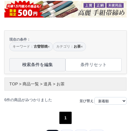
現在の条件：
キーワード：
古曽部焼
カテゴリ：
お茶
×
×
検索条件を編集
条件リセット
TOP
>
商品一覧
>
道具
>
お茶
6件の商品がみつかりました
並び替え:
1