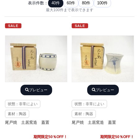
表示件数：
40件
60件
80件
100件
最大100件まで表示できます
SALE
SALE
プレビュー
プレビュー
状態：非常によい
状態：非常によい
素材：陶器
素材：陶器
尾戸焼 土居窯造 蓋置
尾戸焼 土居窯造 蓋置
期間限定50％OFF！
期間限定50％OFF！