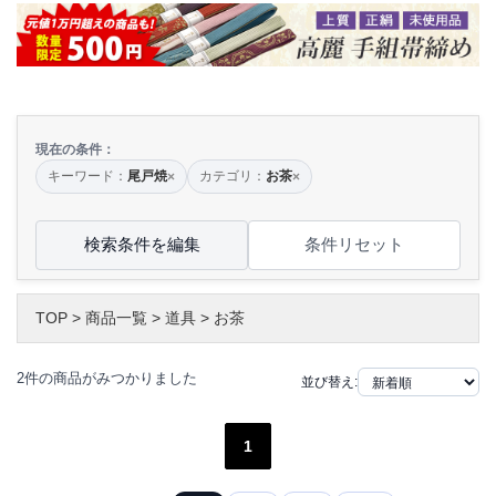
現在の条件：
キーワード：
尾戸焼
カテゴリ：
お茶
×
×
検索条件を編集
条件リセット
TOP
>
商品一覧
>
道具
>
お茶
2件の商品がみつかりました
並び替え:
1