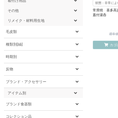
着付け用品
状態：非常によ
常滑焼 喜多
その他
蓋付湯呑
リメイク・材料用生地
毛皮類
通常価格
種類別[紬]
カゴ
時期別
反物
ブランド・アクセサリー
アイテム別
ブランド食器類
コレクション品