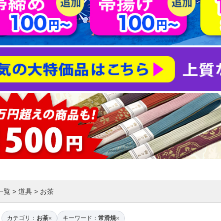
一覧
>
道具
>
お茶
カテゴリ：
お茶
キーワード：
常滑焼
×
×