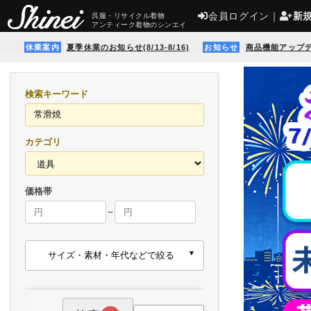
会員ログイン
｜
新
呉服・リサイクル着物
アンティーク着物のシンエイ
休業案内
夏季休業のお知らせ(8/13-8/16)
お知らせ
商品機能アップ
検索キーワード
カテゴリ
価格帯
～
サイズ・素材・年代などで絞る