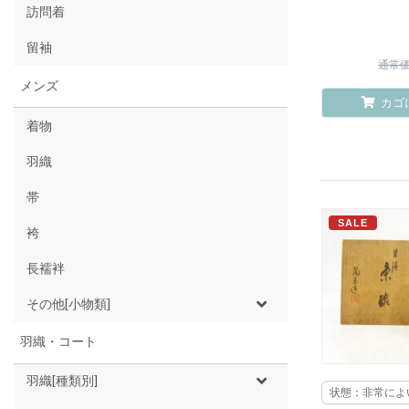
訪問着
留袖
通常価格
メンズ
カゴ
着物
羽織
帯
SALE
袴
長襦袢
その他[小物類]
羽織・コート
羽織[種類別]
状態：非常によ