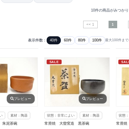
10件の商品がみつか
<< 1
1
表示件数：
40件
60件
80件
100件
最大100件ま
SALE
SAL
プレビュー
プレビュー
い
素材：陶器
状態：非常によい
素材：陶器
状態：
 朱泥茶碗
常滑焼 大曽窯造 黒茶碗
常滑焼