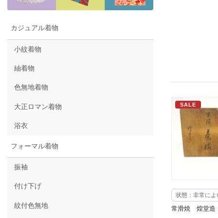
カジュアル着物
小紋着物
紬着物
色無地着物
SALE
大正ロマン着物
浴衣
フォーマル着物
振袖
付け下げ
状態：非常によ
紋付色無地
常滑焼 煌堂造