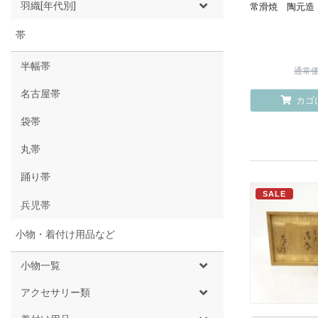
羽織[年代別]
常滑焼 陶元造
帯
半幅帯
通常価格
名古屋帯
カゴ
袋帯
丸帯
踊り帯
SALE
兵児帯
小物・着付け用品など
小物一覧
アクセサリー類