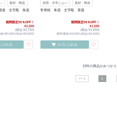
い
素材：陶器
状態：非常によい
素材：陶器
高資造 文字彫 朱泥
常滑焼 朱泥 文字彫 茶器
期間限定50％OFF！
期間限定50％OFF！
¥2,500
¥1,500
(税込 ¥2,750)
(税込 ¥1,650)
 ¥5,000 (税込 ¥5,500)
通常価格 ¥3,000 (税込 ¥3,300)
に入れる
カゴに入れる
10件の商品がみつか
<< 1
1