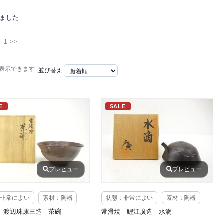
りました
1 >>
で表示できます
並び替え:
E
SALE
プレビュー
プレビュー
非常によい
素材：陶器
状態：非常によい
素材：陶器
 渡辺珠康三造 茶碗
常滑焼 鯉江廣造 水滴