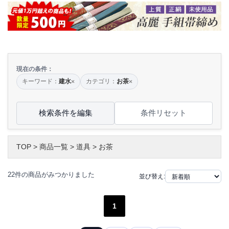
現在の条件：
キーワード：
建水
カテゴリ：
お茶
×
×
検索条件を編集
条件リセット
TOP
>
商品一覧
>
道具
>
お茶
22件の商品がみつかりました
並び替え:
1