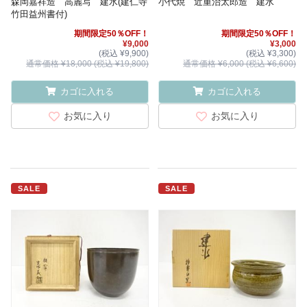
森岡嘉祥造 高麗写 建水(建仁寺
小代焼 近重治太郎造 建水
竹田益州書付)
期間限定50％OFF！
期間限定50％OFF！
¥9,000
¥3,000
(税込 ¥9,900)
(税込 ¥3,300)
通常価格 ¥18,000 (税込 ¥19,800)
通常価格 ¥6,000 (税込 ¥6,600)
カゴに入れる
カゴに入れる
お気に入り
お気に入り
SALE
SALE