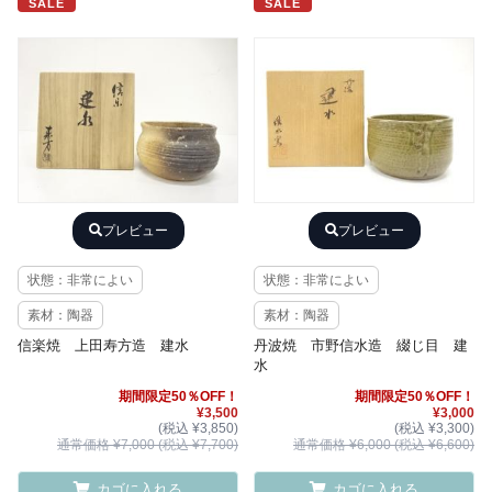
SALE
SALE
プレビュー
プレビュー
状態：非常によい
状態：非常によい
素材：陶器
素材：陶器
信楽焼 上田寿方造 建水
丹波焼 市野信水造 綴じ目 建
水
期間限定50％OFF！
期間限定50％OFF！
¥3,500
¥3,000
(税込 ¥3,850)
(税込 ¥3,300)
通常価格 ¥7,000 (税込 ¥7,700)
通常価格 ¥6,000 (税込 ¥6,600)
カゴに入れる
カゴに入れる