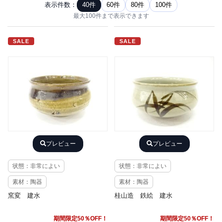
表示件数：
40件
60件
80件
100件
最大100件まで表示できます
SALE
SALE
プレビュー
プレビュー
状態：非常によい
状態：非常によい
素材：陶器
素材：陶器
窯変 建水
桂山造 鉄絵 建水
期間限定50％OFF！
期間限定50％OFF！