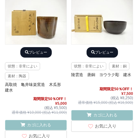
プレビュー
プレビュー
状態：非常によい
状態：非常によい
素材：銅
陵雲造 唐銅 ヨウラク彫 建水
素材：陶器
高取焼 亀井味楽窯造 木瓜形
期間限定50％OFF！
建水
¥7,500
(税込 ¥8,250)
期間限定50％OFF！
通常価格 ¥15,000 (税込 ¥16,500)
¥5,000
(税込 ¥5,500)
通常価格 ¥10,000 (税込 ¥11,000)
カゴに入れる
カゴに入れる
お気に入り
お気に入り