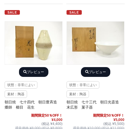
SALE
SALE
プレビュー
プレビュー
状態：非常によい
状態：非常によい
素材：陶器
素材：陶器
朝日焼 七十四代 朝日豊斉造
朝日焼 七十三代 朝日光斎造
燔師 櫛目 花生
末広形 菓子器
期間限定50％OFF！
期間限定50％OFF！
¥4,000
¥5,000
(税込 ¥4,400)
(税込 ¥5,500)
通常価格 ¥8,000 (税込 ¥8,800)
通常価格 ¥10,000 (税込 ¥11,000)