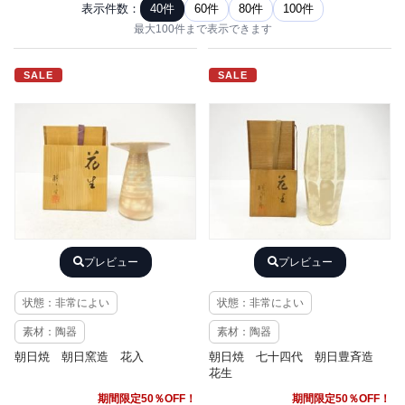
表示件数：
40件
60件
80件
100件
最大100件まで表示できます
SALE
SALE
プレビュー
プレビュー
状態：非常によい
状態：非常によい
素材：陶器
素材：陶器
朝日焼 朝日窯造 花入
朝日焼 七十四代 朝日豊斉造
花生
期間限定50％OFF！
期間限定50％OFF！