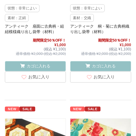
状態：非常によい
状態：非常によい
素材：正絹
素材：交織
アンティーク 扇面に古典柄・組
アンティーク 桐・菊に古典柄織
紐模様織り出し袋帯（材料）
り出し袋帯（材料）
期間限定50％OFF！
期間限定50％OFF！
¥1,000
¥1,000
(税込 ¥1,100)
(税込 ¥1,100)
通常価格 ¥2,000 (税込 ¥2,200)
通常価格 ¥2,000 (税込 ¥2,200)
カゴに入れる
カゴに入れる
お気に入り
お気に入り
NEW
SALE
NEW
SALE