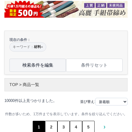
現在の条件：
キーワード：
材料
×
検索条件を編集
条件リセット
TOP
>
商品一覧
10000件以上見つかりました。
並び替え:
件数が多いため、1万件までを表示しています。条件を絞り込んでください。
›
1
2
3
4
5