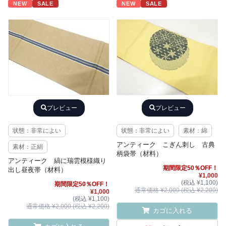
NEW
SALE
NEW
SALE
プレビュー
プレビュー
状態：非常によい
状態：非常によい
素材：綿
アンティーク こぎん刺し 古典
素材：正絹
柄袋帯（材料）
アンティーク 縞に瑞雲模様織り
期間限定50％OFF！
出し昼夜帯（材料）
¥1,000
(税込 ¥1,100)
期間限定50％OFF！
通常価格 ¥2,000 (税込 ¥2,200)
¥1,000
(税込 ¥1,100)
通常価格 ¥2,000 (税込 ¥2,200)
カゴに入れる