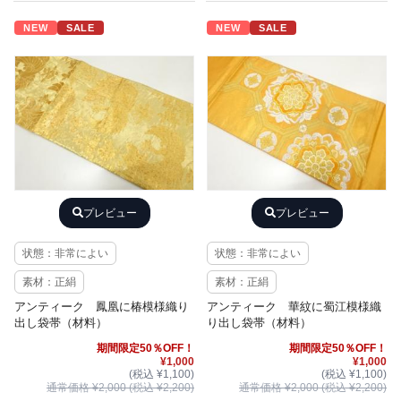
NEW
SALE
NEW
SALE
プレビュー
プレビュー
状態：非常によい
状態：非常によい
素材：正絹
素材：正絹
アンティーク 鳳凰に椿模様織り
アンティーク 華紋に蜀江模様織
出し袋帯（材料）
り出し袋帯（材料）
期間限定50％OFF！
期間限定50％OFF！
¥1,000
¥1,000
(税込 ¥1,100)
(税込 ¥1,100)
通常価格 ¥2,000 (税込 ¥2,200)
通常価格 ¥2,000 (税込 ¥2,200)