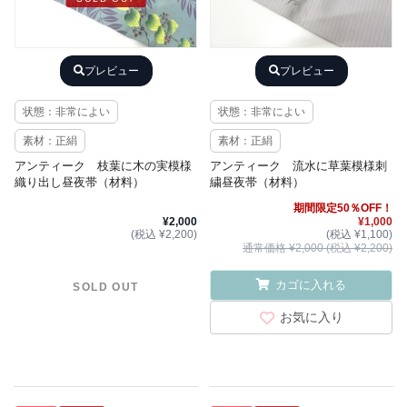
プレビュー
プレビュー
状態：非常によい
状態：非常によい
素材：正絹
素材：正絹
アンティーク 枝葉に木の実模様
アンティーク 流水に草葉模様刺
織り出し昼夜帯（材料）
繍昼夜帯（材料）
期間限定50％OFF！
¥2,000
¥1,000
(税込 ¥2,200)
(税込 ¥1,100)
通常価格 ¥2,000 (税込 ¥2,200)
カゴに入れる
SOLD OUT
お気に入り