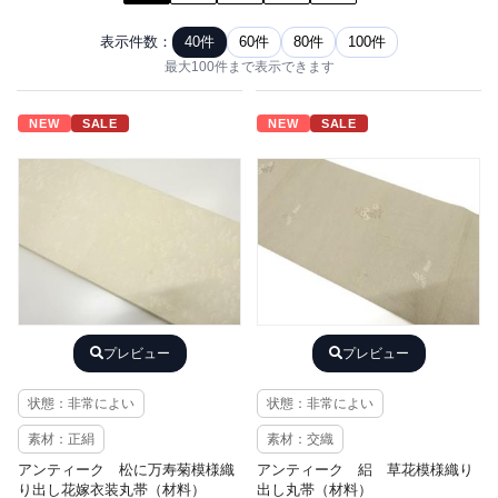
表示件数：
40件
60件
80件
100件
最大100件まで表示できます
NEW
SALE
NEW
SALE
プレビュー
プレビュー
状態：非常によい
状態：非常によい
素材：正絹
素材：交織
アンティーク 松に万寿菊模様織
アンティーク 絽 草花模様織り
り出し花嫁衣装丸帯（材料）
出し丸帯（材料）