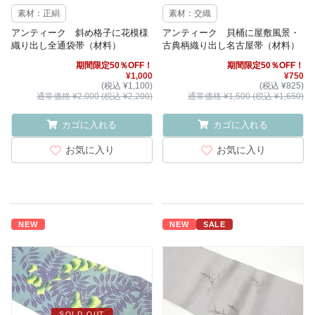
素材：正絹
素材：交織
アンティーク 斜め格子に花模様
アンティーク 貝桶に屋敷風景・
織り出し全通袋帯（材料）
古典柄織り出し名古屋帯（材料）
期間限定50％OFF！
期間限定50％OFF！
¥1,000
¥750
(税込 ¥1,100)
(税込 ¥825)
通常価格 ¥2,000 (税込 ¥2,200)
通常価格 ¥1,500 (税込 ¥1,650)
カゴに入れる
カゴに入れる
お気に入り
お気に入り
NEW
NEW
SALE
SOLD OUT