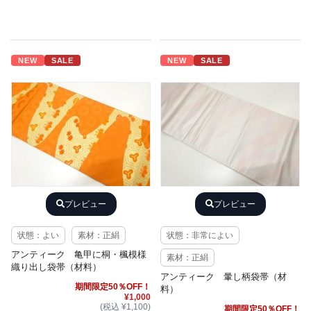
NEW
SALE
NEW
SALE
プレビュー
プレビュー
状態：よい
素材：正絹
状態：非常によい
アンティーク 亀甲に桐・楓模様
素材：正絹
織り出し袋帯（材料）
アンティーク 暈し柄袋帯（材
期間限定50％OFF！
料）
¥1,000
(税込 ¥1,100)
期間限定50％OFF！