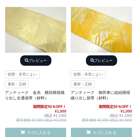
プレビュー
プレビュー
状態：非常によい
状態：非常によい
素材：正絹
素材：正絹
アンティーク 金糸 横段模様織
アンティーク 御所車に組紐模様
り出し全通袋帯（材料）
織り出し袋帯（材料）
期間限定50％OFF！
期間限定50％OFF！
¥1,000
¥1,000
(税込 ¥1,100)
(税込 ¥1,100)
通常価格 ¥2,000 (税込 ¥2,200)
通常価格 ¥2,000 (税込 ¥2,200)
カゴに入れる
カゴに入れる