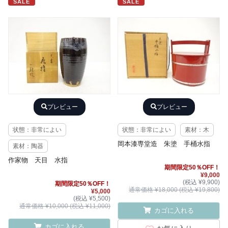
SALE
SALE
プレビュー
プレビュー
状態：非常によい
状態：非常によい
素材：木
岡本漆専堂造 朱塗 手桶水指
素材：陶器
作家物 天目 水指
期間限定50％OFF！
¥9,000
(税込 ¥9,900)
期間限定50％OFF！
通常価格 ¥18,000 (税込 ¥19,800)
¥5,000
(税込 ¥5,500)
通常価格 ¥10,000 (税込 ¥11,000)
カゴに入れる
カゴに入れる