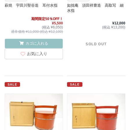
萩焼 宇田川聖谷造 耳付水指
如拙庵 須田祥豊造 高取写 細
水指
期間限定50％OFF！
¥5,500
¥12,000
(税込 ¥6,050)
(税込 ¥13,200)
通常価格 ¥11,000 (税込 ¥12,100)
カゴに入れる
SOLD OUT
お気に入り
SALE
SALE