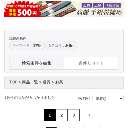
現在の条件：
キーワード：
水指
カテゴリ：
お茶
×
×
検索条件を編集
条件リセット
TOP
>
商品一覧
>
道具
>
お茶
116件の商品がみつかりました
並び替え:
›
1
2
3