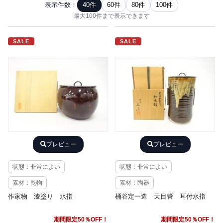
表示件数：
40件
60件
80件
100件
最大100件まで表示できます
SALE
SALE
プレビュー
プレビュー
状態：非常によい
状態：非常によい
素材：乾物
素材：陶器
作家物 漆塗り 水指
桶谷定一造 天目管 耳付水指
期間限定50％OFF！
期間限定50％OFF！