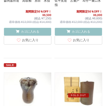
森岡嘉祥造 高取釉 糸目 水指
佐平窯造 古瀬戸 耳付一重口水
指
期間限定50％OFF！
期間限定50％OFF！
¥6,500
¥6,000
(税込 ¥7,150)
(税込 ¥6,600)
通常価格 ¥13,000 (税込 ¥14,300)
通常価格 ¥12,000 (税込 ¥13,200)
カゴに入れる
カゴに入れる
お気に入り
お気に入り
SALE
SOLD OUT