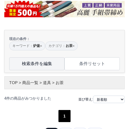
現在の条件：
キーワード：
炉釜
カテゴリ：
お茶
×
×
検索条件を編集
条件リセット
TOP
>
商品一覧
>
道具
>
お茶
4件の商品がみつかりました
並び替え:
1