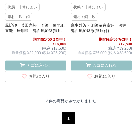
状態：非常によい
状態：非常によい
素材：鉄・銅
素材：銅・鉄
風炉師 藤田宗勝 釜師 菊地正
麻生雄芳・釜師畠春斎造 唐銅
直造 唐銅製 鬼面風炉釜(釜釻
鬼面風炉釜添(釜釻付)
付)
期間限定50％OFF！
期間限定50％OFF！
¥16,000
¥17,500
(税込 ¥17,600)
(税込 ¥19,250)
通常価格 ¥32,000 (税込 ¥35,200)
通常価格 ¥35,000 (税込 ¥38,500)
カゴに入れる
カゴに入れる
お気に入り
お気に入り
4件の商品がみつかりました
1