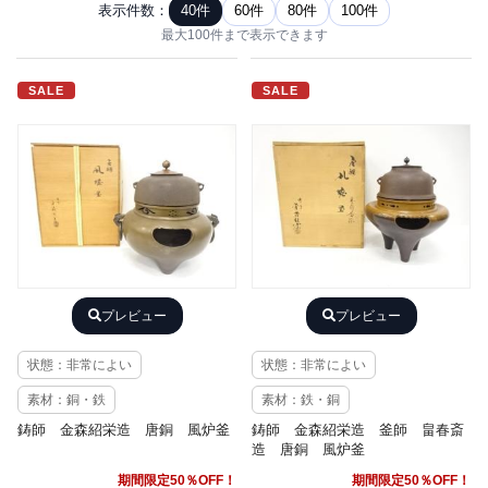
表示件数：
40件
60件
80件
100件
最大100件まで表示できます
SALE
SALE
プレビュー
プレビュー
状態：非常によい
状態：非常によい
素材：銅・鉄
素材：鉄・銅
鋳師 金森紹栄造 唐銅 風炉釜
鋳師 金森紹栄造 釜師 畠春斎
造 唐銅 風炉釜
期間限定50％OFF！
期間限定50％OFF！