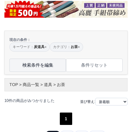
現在の条件：
キーワード：
炭道具
カテゴリ：
お茶
×
×
検索条件を編集
条件リセット
TOP
>
商品一覧
>
道具
>
お茶
10件の商品がみつかりました
並び替え:
1