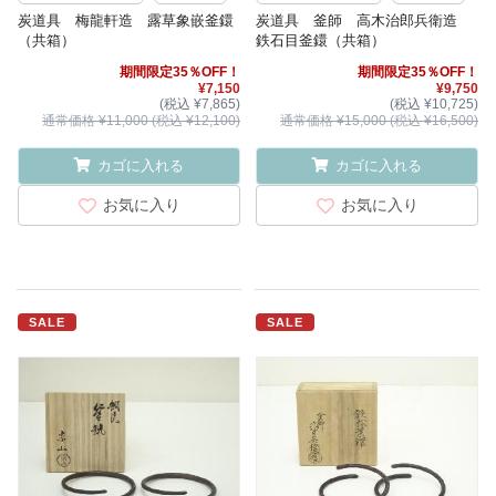
炭道具 梅龍軒造 露草象嵌釜鐶
炭道具 釜師 高木治郎兵衛造
（共箱）
鉄石目釜鐶（共箱）
期間限定35％OFF！
期間限定35％OFF！
¥7,150
¥9,750
(税込 ¥7,865)
(税込 ¥10,725)
通常価格 ¥11,000 (税込 ¥12,100)
通常価格 ¥15,000 (税込 ¥16,500)
カゴに入れる
カゴに入れる
お気に入り
お気に入り
SALE
SALE