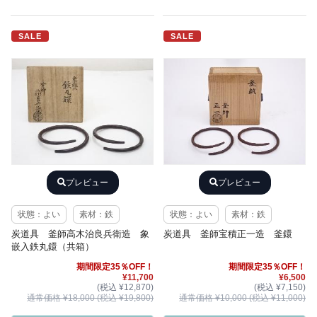
SALE
SALE
プレビュー
プレビュー
状態：よい
素材：鉄
状態：よい
素材：鉄
炭道具 釜師高木治良兵衛造 象
炭道具 釜師宝積正一造 釜鐶
嵌入鉄丸鐶（共箱）
期間限定35％OFF！
期間限定35％OFF！
¥11,700
¥6,500
(税込 ¥12,870)
(税込 ¥7,150)
通常価格 ¥18,000 (税込 ¥19,800)
通常価格 ¥10,000 (税込 ¥11,000)