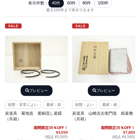
表示件数：
40件
60件
80件
100件
最大100件まで表示できます
SALE
SALE
プレビュー
プレビュー
状態：非常によい
素材：鉄
状態：よい
素材：紙
炭道具 菊地造 黄銅流し釜鐶
炭道具 山崎吉左衛門造 紙釜敷
（共箱）
（共箱）
期間限定35％OFF！
期間限定35％OFF！
¥4,550
¥7,800
(税込 ¥5,005)
(税込 ¥8,580)