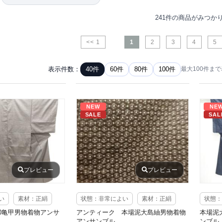
241件の商品がみつか
<< 1
1
2
3
4
5
表示件数：
40件
60件
80件
100件
最大100件ま
NEW
NE
SALE
SAL
プレビュー
プレビュー
い
素材：正絹
状態：非常によい
素材：正絹
状態：
0亀甲男物着物アンサ
アンティーク 本場泥大島紬男物着物
本場泥
アンサンブル
ンブル