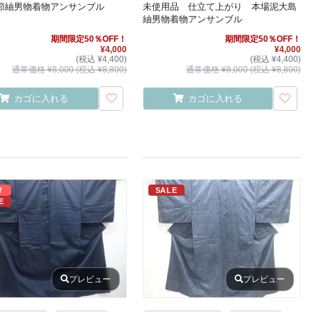
節紬男物着物アンサンブル
未使用品 仕立て上がり 本場泥大島
紬男物着物アンサンブル
期間限定50％OFF！
期間限定50％OFF！
¥4,000
¥4,000
(税込 ¥4,400)
(税込 ¥4,400)
通常価格 ¥8,000 (税込 ¥8,800)
通常価格 ¥8,000 (税込 ¥8,800)
カゴに入れる
カゴに入れる
W
SALE
E
プレビュー
プレビュー