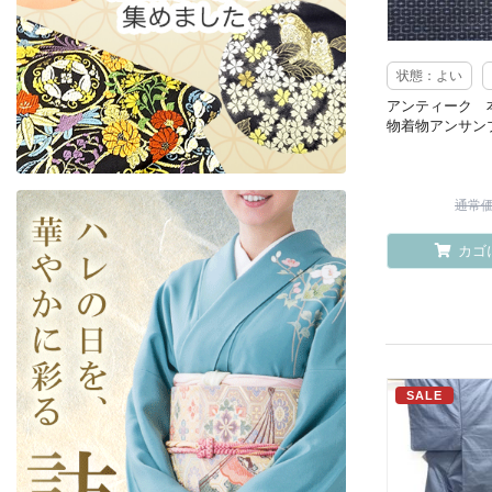
状態：よい
アンティーク 
物着物アンサン
通常価格
カゴ
SALE