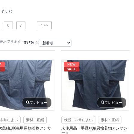
りました
6
7
7 >>
で表示できます
並び替え:
W
NEW
E
SALE
プレビュー
プレビュー
非常によい
素材：正絹
状態：非常によい
素材：正絹
大島紬100亀甲男物着物アンサ
未使用品 手織り紬男物着物アンサン
ブル