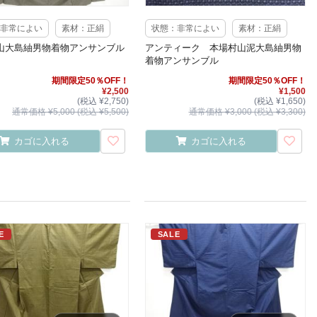
非常によい
素材：正絹
状態：非常によい
素材：正絹
山大島紬男物着物アンサンブル
アンティーク 本場村山泥大島紬男物
着物アンサンブル
期間限定50％OFF！
期間限定50％OFF！
¥2,500
¥1,500
(税込 ¥2,750)
(税込 ¥1,650)
通常価格 ¥5,000 (税込 ¥5,500)
通常価格 ¥3,000 (税込 ¥3,300)
カゴに入れる
カゴに入れる
E
SALE