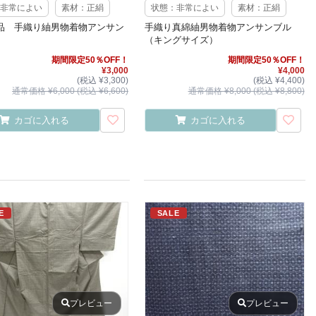
非常によい
素材：正絹
状態：非常によい
素材：正絹
品 手織り紬男物着物アンサン
手織り真綿紬男物着物アンサンブル
（キングサイズ）
期間限定50％OFF！
期間限定50％OFF！
¥3,000
¥4,000
(税込 ¥3,300)
(税込 ¥4,400)
通常価格 ¥6,000 (税込 ¥6,600)
通常価格 ¥8,000 (税込 ¥8,800)
カゴに入れる
カゴに入れる
E
SALE
プレビュー
プレビュー