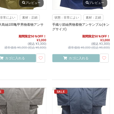
プレビュー
プレビュー
非常によい
素材：正絹
状態：非常によい
素材：正絹
大島紬100亀甲男物着物アンサ
手織り節紬男物着物アンサンブル(キン
グサイズ)
期間限定50％OFF！
期間限定50％OFF！
¥3,000
¥3,000
(税込 ¥3,300)
(税込 ¥3,300)
通常価格 ¥6,000 (税込 ¥6,600)
通常価格 ¥6,000 (税込 ¥6,600)
カゴに入れる
カゴに入れる
E
SALE