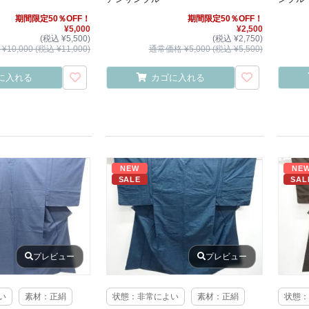
期間限定50％OFF！
期間限定50％OFF！
¥5,000
¥2,500
(税込 ¥5,500)
(税込 ¥2,750)
10,000 (税込 ¥11,000)
通常価格 ¥5,000 (税込 ¥5,500)
に入れる
カゴに入れる
NEW
NE
SALE
SAL
プレビュー
プレビュー
い
素材：正絹
状態：非常によい
素材：正絹
状態：