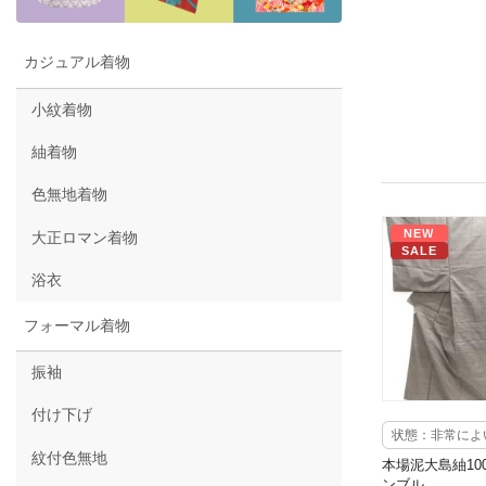
カジュアル着物
小紋着物
紬着物
色無地着物
NEW
大正ロマン着物
SALE
浴衣
フォーマル着物
振袖
付け下げ
状態：非常によ
紋付色無地
本場泥大島紬10
ンブル