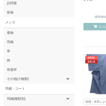
訪問着
留袖
通常価格 ¥
メンズ
カゴ
着物
羽織
帯
NEW
袴
SALE
長襦袢
その他[小物類]
羽織・コート
羽織[種類別]
状態：非常によ