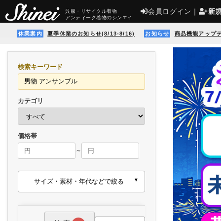
会員ログイン
｜
新
呉服・リサイクル着物
アンティーク着物のシンエイ
休業案内
夏季休業のお知らせ(8/13-8/16)
お知らせ
商品機能アップ
検索キーワード
カテゴリ
価格帯
～
サイズ・素材・年代などで絞る