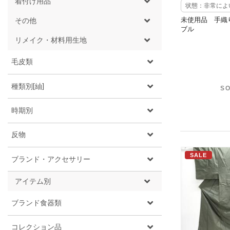
着付け用品
状態：非常によ
未使用品 手織
その他
ブル
リメイク・材料用生地
毛皮類
種類別[紬]
SO
時期別
反物
SALE
ブランド・アクセサリー
アイテム別
ブランド食器類
コレクション品