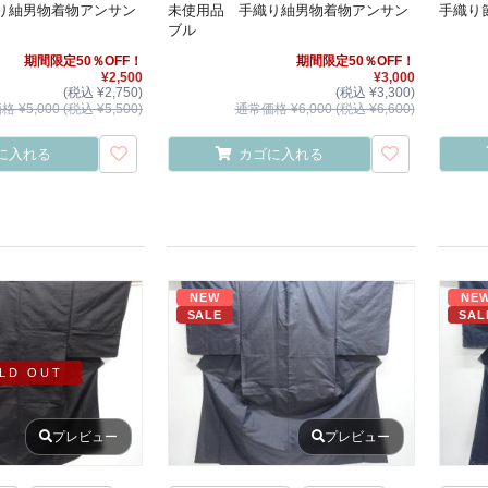
り紬男物着物アンサン
未使用品 手織り紬男物着物アンサン
手織り
ブル
期間限定50％OFF！
期間限定50％OFF！
¥2,500
¥3,000
(税込 ¥2,750)
(税込 ¥3,300)
 ¥5,000 (税込 ¥5,500)
通常価格 ¥6,000 (税込 ¥6,600)
に入れる
カゴに入れる
NEW
NE
SALE
SAL
LD OUT
プレビュー
プレビュー