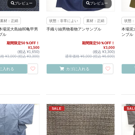
プレビュー
プレビュー
素材：正絹
状態：非常によい
素材：正絹
状態：
本場泥大島紬80亀甲男
手織り紬男物着物アンサンブル
本場泥
ブル
ンブル
期間限定50％OFF！
期間限定50％OFF！
¥1,500
¥3,000
(税込 ¥1,650)
(税込 ¥3,300)
 ¥3,000 (税込 ¥3,300)
通常価格 ¥6,000 (税込 ¥6,600)
に入れる
カゴに入れる
SALE
SAL