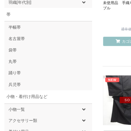
羽織[年代別]
未使用品 手織
ブル
帯
半幅帯
通常価格
名古屋帯
カゴ
袋帯
丸帯
踊り帯
NEW
兵児帯
小物・着付け用品など
SO
小物一覧
アクセサリー類