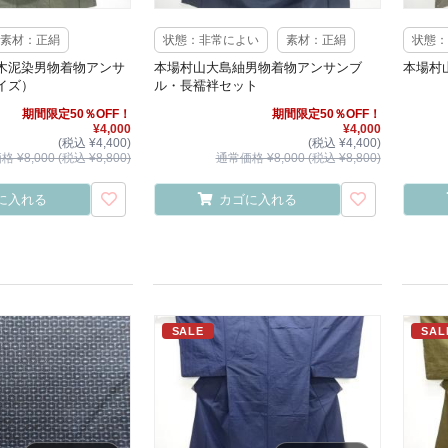
素材：正絹
状態：非常によい
素材：正絹
状態：
木泥染男物着物アンサ
本場村山大島紬男物着物アンサンブ
本場村
イズ）
ル・長襦袢セット
期間限定50％OFF！
期間限定50％OFF！
¥4,000
¥4,000
(税込 ¥4,400)
(税込 ¥4,400)
 ¥8,000 (税込 ¥8,800)
通常価格 ¥8,000 (税込 ¥8,800)
に入れる
カゴに入れる
SALE
SAL