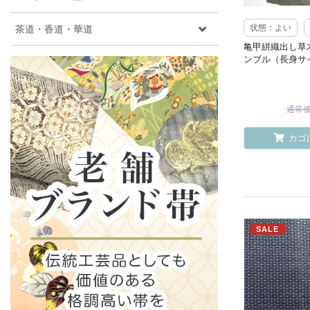
茶道・香道・華道
状態：よい
亀甲絣織出し草
ンブル（長身サ
通常価格
カゴ
SALE