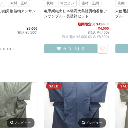
い
素材：正絹
状態：非常によい
素材：正絹
状態：
り紬男物着物アンサン
亀甲絣織出し本場泥大島紬男物着物ア
未使用
ンサンブル・長襦袢セット
ブル
期間限定50％OFF！
¥5,000
¥4,000
(税込 ¥5,500)
(税込 ¥4,400)
通常価格 ¥8,000 (税込 ¥8,800)
カゴに入れる
LD OUT
SALE
SAL
プレビュー
プレビュー