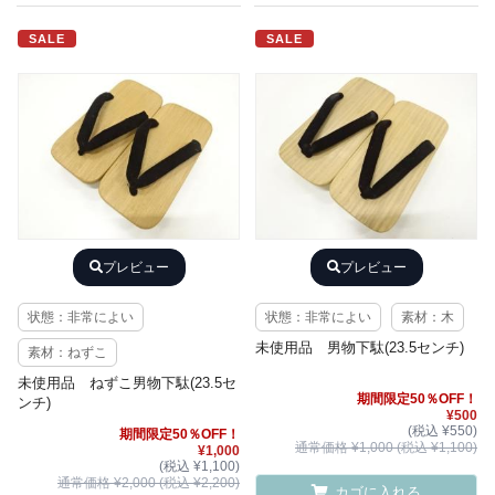
SALE
SALE
プレビュー
プレビュー
状態：非常によい
状態：非常によい
素材：木
未使用品 男物下駄(23.5センチ)
素材：ねずこ
未使用品 ねずこ男物下駄(23.5セ
期間限定50％OFF！
ンチ)
¥500
(税込 ¥550)
期間限定50％OFF！
通常価格 ¥1,000 (税込 ¥1,100)
¥1,000
(税込 ¥1,100)
通常価格 ¥2,000 (税込 ¥2,200)
カゴに入れる