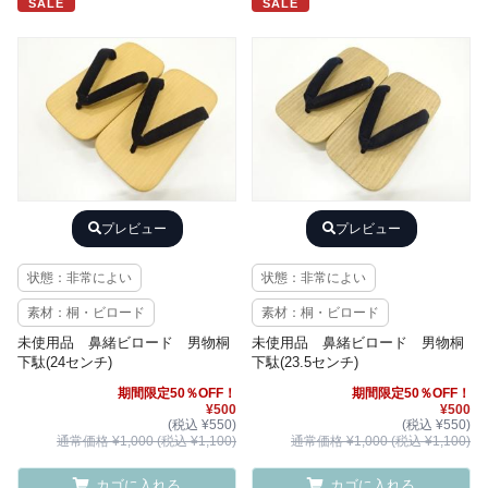
SALE
SALE
プレビュー
プレビュー
状態：非常によい
状態：非常によい
素材：桐・ビロード
素材：桐・ビロード
未使用品 鼻緒ビロード 男物桐
未使用品 鼻緒ビロード 男物桐
下駄(24センチ)
下駄(23.5センチ)
期間限定50％OFF！
期間限定50％OFF！
¥500
¥500
(税込 ¥550)
(税込 ¥550)
通常価格 ¥1,000 (税込 ¥1,100)
通常価格 ¥1,000 (税込 ¥1,100)
カゴに入れる
カゴに入れる