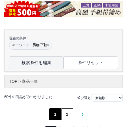
現在の条件：
キーワード：
男物 下駄
×
検索条件を編集
条件リセット
TOP
>
商品一覧
60件の商品がみつかりました
並び替え:
›
1
2