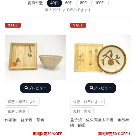
表示件数：
40件
60件
80件
100件
最大100件まで表示できます
SALE
SALE
プレビュー
プレビュー
状態：非常によい
状態：非常によい
素材：陶器
素材：陶器
作家物 益子焼 茶碗
益子焼 佐久間藤太郎造 金砂柿
絵 飾皿
期間限定50％OFF！
期間限定50％OFF！