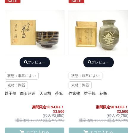
SALE
SALE
プレビュー
プレビュー
状態：非常によい
状態：非常によい
素材：陶器
素材：陶器
益子焼 白石嶈造 天目釉 茶碗
作家物 益子焼 花瓶
期間限定50％OFF！
期間限定50％OFF！
¥3,500
¥2,500
(税込 ¥3,850)
(税込 ¥2,750)
通常価格 ¥7,000 (税込 ¥7,700)
通常価格 ¥5,000 (税込 ¥5,500)
カゴに入れる
カゴに入れる