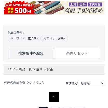
現在の条件：
キーワード：
益子焼
カテゴリ：
お茶
×
×
検索条件を編集
条件リセット
TOP
>
商品一覧
>
道具
>
お茶
26件の商品がみつかりました
並び替え:
1