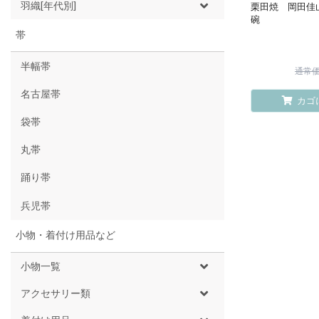
羽織[年代別]
栗田焼 岡田佳
碗
帯
半幅帯
通常価格
名古屋帯
カゴ
袋帯
丸帯
踊り帯
兵児帯
小物・着付け用品など
小物一覧
アクセサリー類