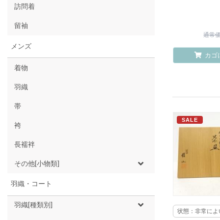
訪問着
留袖
通常価格
メンズ
カゴ
着物
羽織
帯
SALE
袴
長襦袢
その他[小物類]
羽織・コート
羽織[種類別]
状態：非常によ