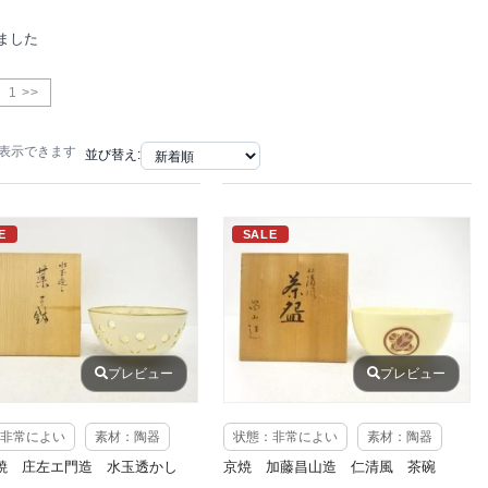
ました
1 >>
で表示できます
並び替え:
E
SALE
プレビュー
プレビュー
非常によい
素材：陶器
状態：非常によい
素材：陶器
焼 庄左エ門造 水玉透かし
京焼 加藤昌山造 仁清風 茶碗