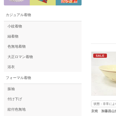
カジュアル着物
小紋着物
紬着物
色無地着物
SALE
大正ロマン着物
浴衣
フォーマル着物
振袖
付け下げ
状態：非常によ
紋付色無地
京焼 加藤昌山