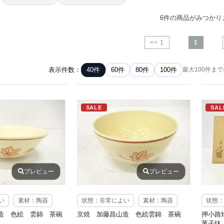
6件の商品がみつかり
<< 1
1
表示件数：
40件
60件
80件
100件
最大100件ま
SALE
SAL
プレビュー
プレビュー
い
素材：陶器
状態：非常によい
素材：陶器
状態：
造 色絵 雲錦 茶碗
京焼 加藤昌山造 色絵雲錦 茶碗
押小路
菓子鉢