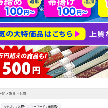
一覧
>
道具
>
お茶
カテゴリ：
お茶
キーワード：
粟田焼
×
×