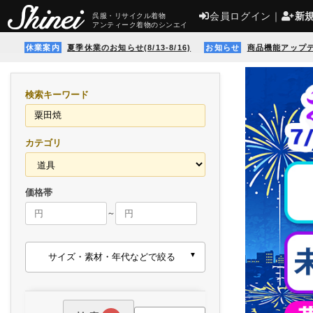
会員ログイン
｜
新
呉服・リサイクル着物
アンティーク着物のシンエイ
休業案内
夏季休業のお知らせ(8/13-8/16)
お知らせ
商品機能アップ
検索キーワード
カテゴリ
価格帯
～
サイズ・素材・年代などで絞る