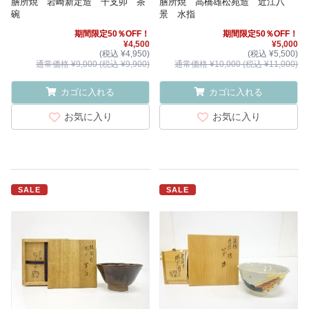
膳所焼 岩崎新定造 干支卯 茶
膳所焼 高橋雄松苑造 近江八
碗
景 水指
期間限定50％OFF！
期間限定50％OFF！
¥4,500
¥5,000
(税込 ¥4,950)
(税込 ¥5,500)
通常価格 ¥9,000 (税込 ¥9,900)
通常価格 ¥10,000 (税込 ¥11,000)
カゴに入れる
カゴに入れる
お気に入り
お気に入り
SALE
SALE