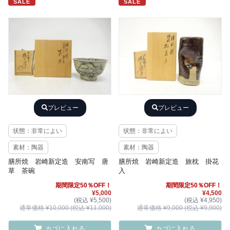
SALE
SALE
プレビュー
プレビュー
状態：非常によい
状態：非常によい
素材：陶器
素材：陶器
膳所焼 岩崎新定造 安南写 唐
膳所焼 岩崎新定造 旅枕 掛花
草 茶碗
入
期間限定50％OFF！
期間限定50％OFF！
¥5,000
¥4,500
(税込 ¥5,500)
(税込 ¥4,950)
通常価格 ¥10,000 (税込 ¥11,000)
通常価格 ¥9,000 (税込 ¥9,900)
カゴに入れる
カゴに入れる