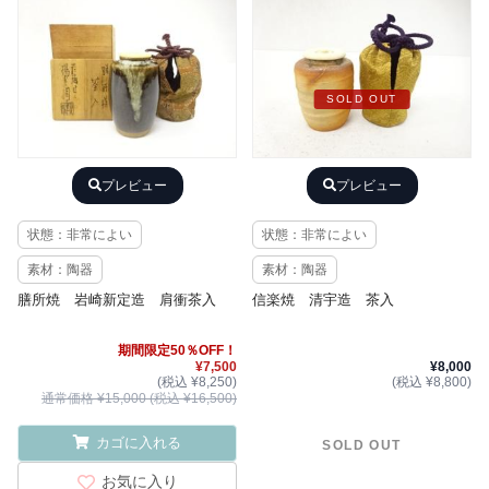
SOLD OUT
プレビュー
プレビュー
状態：非常によい
状態：非常によい
素材：陶器
素材：陶器
膳所焼 岩崎新定造 肩衝茶入
信楽焼 清宇造 茶入
期間限定50％OFF！
¥7,500
¥8,000
(税込 ¥8,250)
(税込 ¥8,800)
通常価格 ¥15,000 (税込 ¥16,500)
カゴに入れる
SOLD OUT
お気に入り