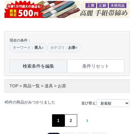
現在の条件：
キーワード：
茶入
カテゴリ：
お茶
×
×
検索条件を編集
条件リセット
TOP
>
商品一覧
>
道具
>
お茶
45件の商品がみつかりました
並び替え:
›
1
2