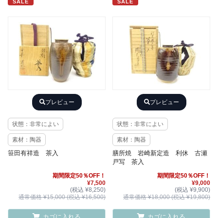
SALE
SALE
プレビュー
プレビュー
状態：非常によい
状態：非常によい
素材：陶器
素材：陶器
笹田有祥造 茶入
膳所焼 岩崎新定造 利休 古瀬
戸写 茶入
期間限定50％OFF！
期間限定50％OFF！
¥7,500
¥9,000
(税込 ¥8,250)
(税込 ¥9,900)
通常価格 ¥15,000 (税込 ¥16,500)
通常価格 ¥18,000 (税込 ¥19,800)
カゴに入れる
カゴに入れる