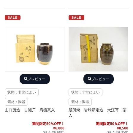
SALE
SALE
プレビュー
プレビュー
状態：非常によい
状態：非常によい
素材：陶器
素材：陶器
山口茂造 古瀬戸 肩衝茶入
膳所焼 岩崎新定造 大江写 茶
入
期間限定50％OFF！
期間限定50％OFF！
¥6,000
¥8,500
(税込 ¥6,600)
(税込 ¥9,350)