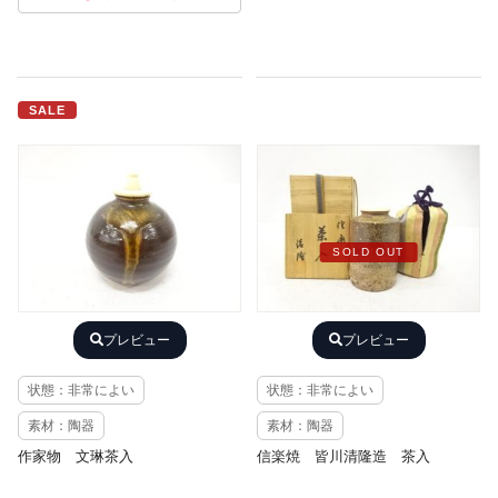
SALE
SOLD OUT
プレビュー
プレビュー
状態：非常によい
状態：非常によい
素材：陶器
素材：陶器
作家物 文琳茶入
信楽焼 皆川清隆造 茶入