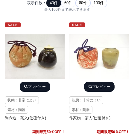
表示件数：
40件
60件
80件
100件
最大100件まで表示できます
SALE
SALE
プレビュー
プレビュー
状態：非常によい
状態：非常によい
素材：陶器
素材：陶器
陶六造 茶入(仕覆付き)
作家物 茶入(仕覆付き)
期間限定50％OFF！
期間限定50％OFF！