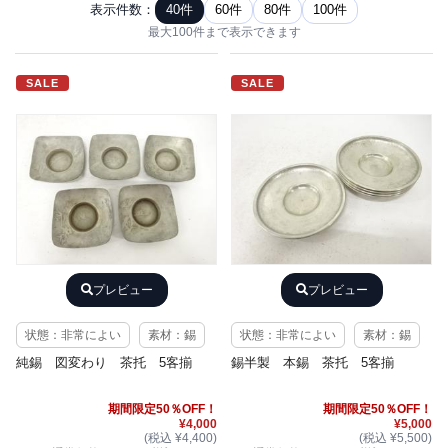
表示件数：
40件
60件
80件
100件
最大100件まで表示できます
SALE
SALE
プレビュー
プレビュー
状態：非常によい
素材：錫
状態：非常によい
素材：錫
純錫 図変わり 茶托 5客揃
錫半製 本錫 茶托 5客揃
期間限定50％OFF！
期間限定50％OFF！
¥4,000
¥5,000
(税込 ¥4,400)
(税込 ¥5,500)