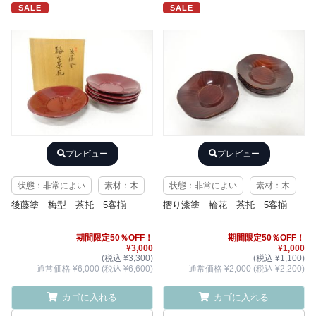
SALE
SALE
プレビュー
プレビュー
状態：非常によい
素材：木
状態：非常によい
素材：木
後藤塗 梅型 茶托 5客揃
摺り漆塗 輪花 茶托 5客揃
期間限定50％OFF！
期間限定50％OFF！
¥3,000
¥1,000
(税込 ¥3,300)
(税込 ¥1,100)
通常価格 ¥6,000 (税込 ¥6,600)
通常価格 ¥2,000 (税込 ¥2,200)
カゴに入れる
カゴに入れる