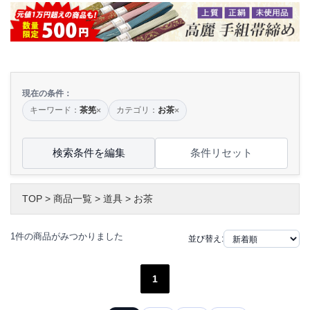
現在の条件：
キーワード：
茶筅
カテゴリ：
お茶
×
×
検索条件を編集
条件リセット
TOP
>
商品一覧
>
道具
>
お茶
1件の商品がみつかりました
並び替え:
1