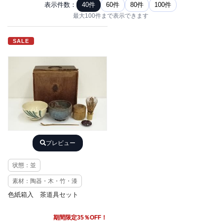
表示件数：
40件
60件
80件
100件
最大100件まで表示できます
SALE
プレビュー
状態：並
素材：陶器・木・竹・漆
色紙箱入 茶道具セット
期間限定35％OFF！