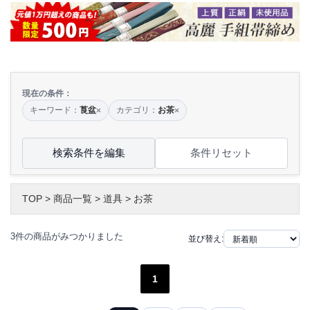
現在の条件：
キーワード：
莨盆
カテゴリ：
お茶
×
×
検索条件を編集
条件リセット
TOP
>
商品一覧
>
道具
>
お茶
3件の商品がみつかりました
並び替え:
1