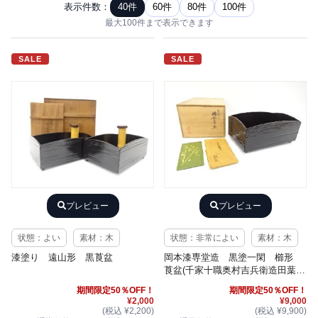
表示件数：
40件
60件
80件
100件
最大100件まで表示できます
SALE
SALE
プレビュー
プレビュー
状態：よい
素材：木
状態：非常によい
素材：木
漆塗り 遠山形 黒莨盆
岡本漆専堂造 黒塗一閑 櫛形
莨盆(千家十職奥村吉兵衛造田葉粉
入付)
期間限定50％OFF！
期間限定50％OFF！
¥2,000
¥9,000
(税込 ¥2,200)
(税込 ¥9,900)