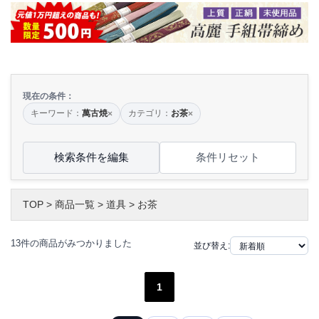
現在の条件：
キーワード：
萬古焼
カテゴリ：
お茶
×
×
検索条件を編集
条件リセット
TOP
>
商品一覧
>
道具
>
お茶
13件の商品がみつかりました
並び替え:
1