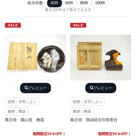
表示件数：
40件
60件
80件
100件
最大100件まで表示できます
SALE
SALE
プレビュー
プレビュー
状態：非常によい
状態：非常によい
素材：陶器
素材：陶器
萬古焼 園山造 飾皿
萬古焼 鶏頭鈕古印形香合
期間限定50％OFF！
期間限定50％OFF！