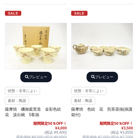
SALE
SALE
プレビュー
プレビュー
状態：非常によい
状態：非常によい
素材：陶器
素材：陶器
薩摩焼 磯御庭窯造 金彩色絵
薩摩焼 色絵 花 煎茶器揃(保護
花 汲出碗 5客揃
箱付)
期間限定50％OFF！
期間限定50％OFF！
¥4,000
¥3,500
(税込 ¥4,400)
(税込 ¥3,850)
通常価格 ¥8,000 (税込 ¥8,800)
通常価格 ¥7,000 (税込 ¥7,700)