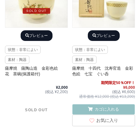
SOLD OUT
プレビュー
プレビュー
状態：非常によい
状態：非常によい
素材：陶器
素材：陶器
薩摩焼 薩陶山造 金彩色絵
薩摩焼 十四代 沈寿官造 金彩
花 茶碗(保護箱付)
色絵 七宝 ぐい呑
期間限定50％OFF！
¥2,000
¥6,000
(税込 ¥2,200)
(税込 ¥6,600)
通常価格 ¥12,000 (税込 ¥13,200)
カゴに入れる
SOLD OUT
お気に入り