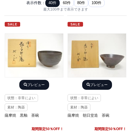
表示件数：
40件
60件
80件
100件
最大100件まで表示できます
SALE
SALE
プレビュー
プレビュー
状態：非常によい
状態：非常によい
素材：陶器
素材：陶器
薩摩焼 黒釉 茶碗
薩摩焼 朝日堂造 茶碗
期間限定50％OFF！
期間限定50％OFF！