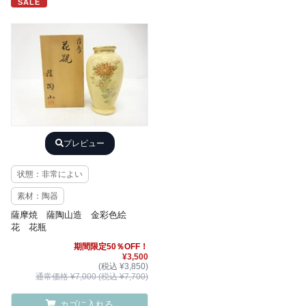
SALE
プレビュー
状態：非常によい
素材：陶器
薩摩焼 薩陶山造 金彩色絵
花 花瓶
期間限定50％OFF！
¥3,500
(税込 ¥3,850)
通常価格 ¥7,000 (税込 ¥7,700)
カゴに入れる