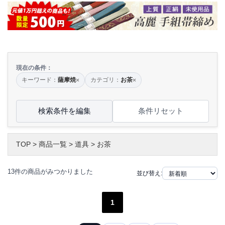
現在の条件：
キーワード：
薩摩焼
カテゴリ：
お茶
×
×
検索条件を編集
条件リセット
TOP
>
商品一覧
>
道具
>
お茶
13件の商品がみつかりました
並び替え:
1