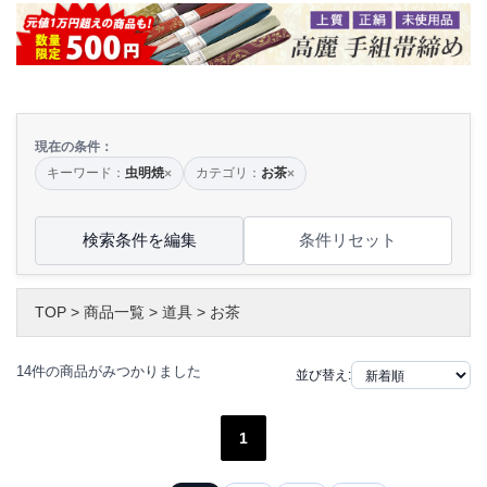
現在の条件：
キーワード：
虫明焼
カテゴリ：
お茶
×
×
検索条件を編集
条件リセット
TOP
>
商品一覧
>
道具
>
お茶
14件の商品がみつかりました
並び替え:
1