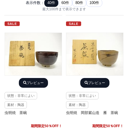
表示件数：
40件
60件
80件
100件
最大100件まで表示できます
SALE
SALE
プレビュー
プレビュー
状態：非常によい
状態：非常によい
素材：陶器
素材：陶器
虫明焼 茶碗
虫明焼 岡部紫山造 雁 茶碗
期間限定50％OFF！
期間限定50％OFF！