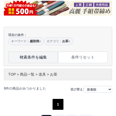
現在の条件：
キーワード：
越前焼
カテゴリ：
お茶
×
×
検索条件を編集
条件リセット
TOP
>
商品一覧
>
道具
>
お茶
8件の商品がみつかりました
並び替え:
1