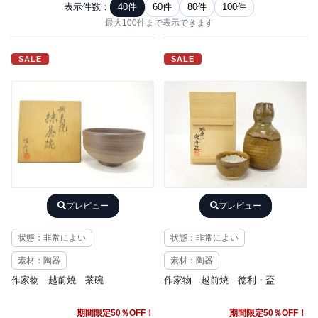
表示件数：
40件
60件
80件
100件
最大100件まで表示できます
SALE
SALE
プレビュー
プレビュー
状態：非常によい
状態：非常によい
素材：陶器
素材：陶器
作家物 越前焼 茶碗
作家物 越前焼 徳利・盃
期間限定50％OFF！
期間限定50％OFF！