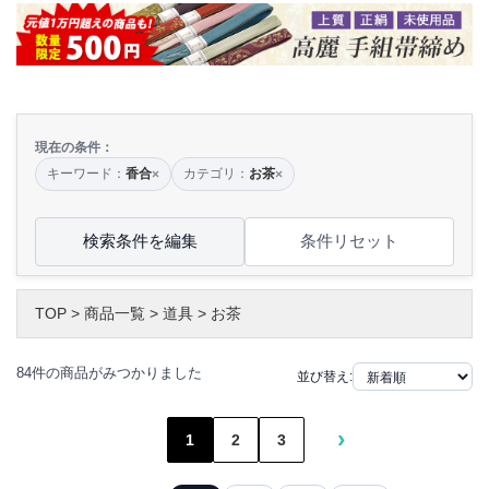
現在の条件：
キーワード：
香合
カテゴリ：
お茶
×
×
検索条件を編集
条件リセット
TOP
>
商品一覧
>
道具
>
お茶
84件の商品がみつかりました
並び替え:
›
1
2
3