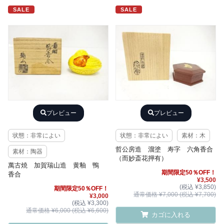
SALE
SALE
プレビュー
プレビュー
状態：非常によい
状態：非常によい
素材：木
哲公房造 溜塗 寿字 六角香合
素材：陶器
（而妙斎花押有）
萬古焼 加賀瑞山造 黄釉 鴨
期間限定50％OFF！
香合
¥3,500
(税込 ¥3,850)
期間限定50％OFF！
通常価格 ¥7,000 (税込 ¥7,700)
¥3,000
(税込 ¥3,300)
通常価格 ¥6,000 (税込 ¥6,600)
カゴに入れる