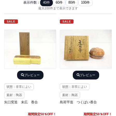
表示件数：
40件
60件
80件
100件
最大100件まで表示できます
SALE
SALE
プレビュー
プレビュー
状態：非常によい
状態：非常によい
素材：陶器
素材：陶器
矢口窯造 末広 香合
島荷平造 つくばい香合
期間限定50％OFF！
期間限定50％OFF！