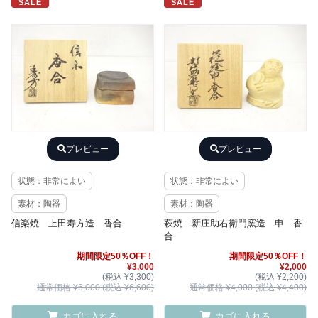
SALE
SALE
プレビュー
プレビュー
状態：非常によい
状態：非常によい
素材：陶器
素材：陶器
信楽焼 上田寿方造 香合
萩焼 新庄助右衛門窯造 申 香
合
期間限定50％OFF！
期間限定50％OFF！
¥3,000
¥2,000
(税込 ¥3,300)
(税込 ¥2,200)
通常価格 ¥6,000 (税込 ¥6,600)
通常価格 ¥4,000 (税込 ¥4,400)
カゴに入れる
カゴに入れる