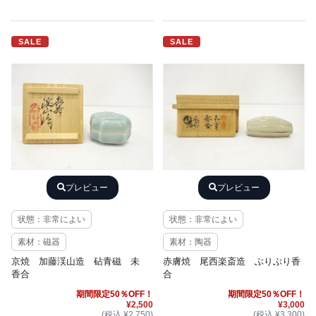
SALE
SALE
プレビュー
プレビュー
状態：非常によい
状態：非常によい
素材：磁器
素材：陶器
京焼 加藤渓山造 砧青磁 未
赤膚焼 尾西楽斎造 ぶりぶり香
香合
合
期間限定50％OFF！
期間限定50％OFF！
¥2,500
¥3,000
(税込 ¥2,750)
(税込 ¥3,300)