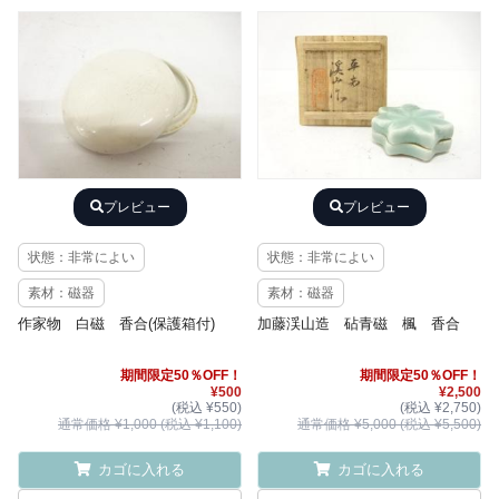
プレビュー
プレビュー
状態：非常によい
状態：非常によい
素材：磁器
素材：磁器
作家物 白磁 香合(保護箱付)
加藤渓山造 砧青磁 楓 香合
期間限定50％OFF！
期間限定50％OFF！
¥500
¥2,500
(税込 ¥550)
(税込 ¥2,750)
通常価格 ¥1,000 (税込 ¥1,100)
通常価格 ¥5,000 (税込 ¥5,500)
カゴに入れる
カゴに入れる