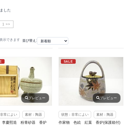
りました
1 >>
で表示できます
並び替え:
E
SALE
プレビュー
プレビュー
非常によい
素材：陶器
状態：非常によい
素材：陶器
 李慶熙造 粉青砂器 香炉
作家物 色絵 紅葉 香炉(保護箱付)