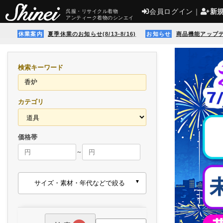
会員ログイン
｜
新
呉服・リサイクル着物
アンティーク着物のシンエイ
休業案内
夏季休業のお知らせ(8/13-8/16)
お知らせ
商品機能アップ
検索キーワード
カテゴリ
価格帯
～
サイズ・素材・年代などで絞る