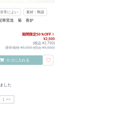
非常によい
素材：陶器
泥華窯造 菊 香炉
期間限定50％OFF！
¥2,500
(税込 ¥2,750)
通常価格 ¥5,000 (税込 ¥5,500)
カゴに入れる
りました
1 >>