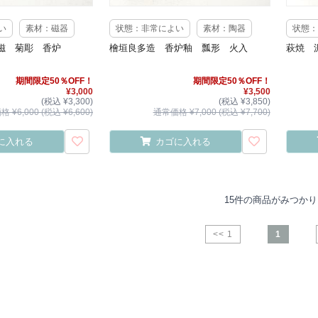
い
素材：磁器
状態：非常によい
素材：陶器
状態：
磁 菊彫 香炉
檜垣良多造 香炉釉 瓢形 火入
萩焼 
期間限定50％OFF！
期間限定50％OFF！
¥3,000
¥3,500
(税込 ¥3,300)
(税込 ¥3,850)
 ¥6,000 (税込 ¥6,600)
通常価格 ¥7,000 (税込 ¥7,700)
に入れる
カゴに入れる
15件の商品がみつか
<< 1
1