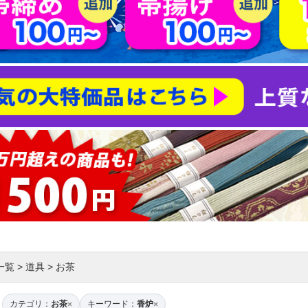
一覧
>
道具
>
お茶
カテゴリ：
お茶
キーワード：
香炉
×
×