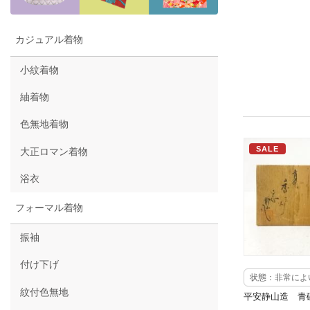
カジュアル着物
小紋着物
紬着物
色無地着物
SALE
大正ロマン着物
浴衣
フォーマル着物
振袖
付け下げ
状態：非常によ
紋付色無地
平安静山造 青