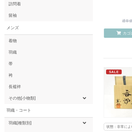
訪問着
留袖
通常価格
メンズ
カゴ
着物
羽織
帯
SALE
袴
長襦袢
その他[小物類]
羽織・コート
羽織[種類別]
状態：非常によ