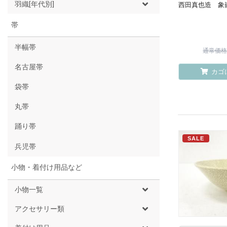
羽織[年代別]
西田真也造 象
帯
半幅帯
通常価格 ¥
名古屋帯
カゴ
袋帯
丸帯
踊り帯
SALE
兵児帯
小物・着付け用品など
小物一覧
アクセサリー類