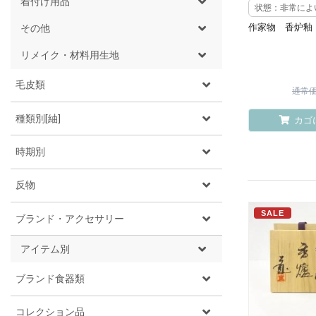
着付け用品
状態：非常によ
作家物 香炉釉
その他
リメイク・材料用生地
毛皮類
通常価格
種類別[紬]
カゴ
時期別
反物
SALE
ブランド・アクセサリー
アイテム別
ブランド食器類
コレクション品