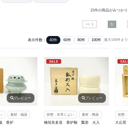
15件の商品がみつか
<< 1
1
表示件数：
40件
60件
80件
100件
最大100件ま
SALE
SAL
プレビュー
プレビュー
い
素材：磁器
状態：非常によい
素材：陶器
状態：
磁 香炉
檜垣良多造 香炉釉 瓢形 火入
大丘窯