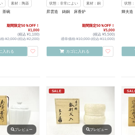
い
素材：陶器
状態：非常によい
素材：銅
状態：
 茶碗
昇雲造 鋳銅 床香炉
輝夫造
期間限定50％OFF！
期間限定50％OFF！
¥1,000
¥5,000
(税込 ¥1,100)
(税込 ¥5,500)
 ¥2,000 (税込 ¥2,200)
通常価格 ¥10,000 (税込 ¥11,000)
に入れる
カゴに入れる
SALE
SAL
プレビュー
プレビュー