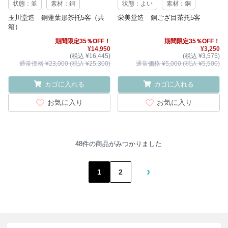
状態：並
素材：銅
状態：よい
素材：銅
玉川堂造 銅蓮葉形茶托5客（共
栄美堂造 銅ござ目茶托5客
箱）
期間限定35％OFF！
期間限定35％OFF！
¥14,950
¥3,250
(税込 ¥16,445)
(税込 ¥3,575)
通常価格 ¥23,000 (税込 ¥25,300)
通常価格 ¥5,000 (税込 ¥5,500)
カゴに入れる
カゴに入れる
お気に入り
お気に入り
48件の商品がみつかりました
›
1
2