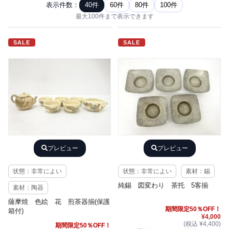
表示件数：
40件
60件
80件
100件
最大100件まで表示できます
SALE
SALE
プレビュー
プレビュー
状態：非常によい
状態：非常によい
素材：錫
純錫 図変わり 茶托 5客揃
素材：陶器
薩摩焼 色絵 花 煎茶器揃(保護
期間限定50％OFF！
箱付)
¥4,000
(税込 ¥4,400)
期間限定50％OFF！