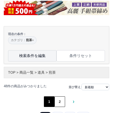
現在の条件：
カテゴリ：
煎茶
×
検索条件を編集
条件リセット
TOP
>
商品一覧
>
道具
>
煎茶
48件の商品がみつかりました
並び替え:
›
1
2