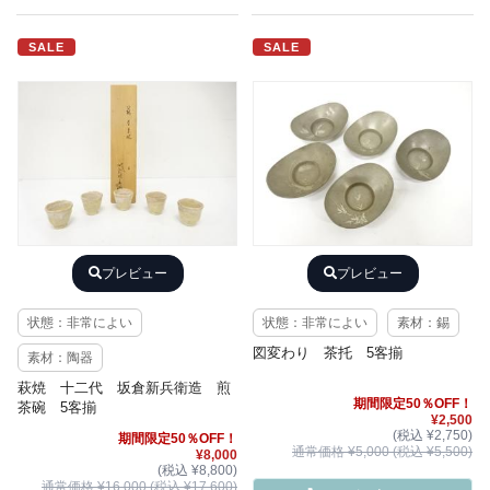
SALE
SALE
プレビュー
プレビュー
状態：非常によい
状態：非常によい
素材：錫
図変わり 茶托 5客揃
素材：陶器
萩焼 十二代 坂倉新兵衛造 煎
期間限定50％OFF！
茶碗 5客揃
¥2,500
(税込 ¥2,750)
期間限定50％OFF！
通常価格 ¥5,000 (税込 ¥5,500)
¥8,000
(税込 ¥8,800)
通常価格 ¥16,000 (税込 ¥17,600)