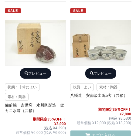
SALE
SALE
プレビュー
プレビュー
状態：非常によい
状態：よい
素材：陶器
八幡造 安南汲出碗5客（共箱）
素材：陶器
備前焼 吉備窯 水川陶影造 兜
期間限定35％OFF！
カニ水滴（共箱）
¥7,800
(税込 ¥8,580)
期間限定35％OFF！
通常価格 ¥12,000 (税込 ¥13,200)
¥3,900
(税込 ¥4,290)
通常価格 ¥6,000 (税込 ¥6,600)
カゴに入れる