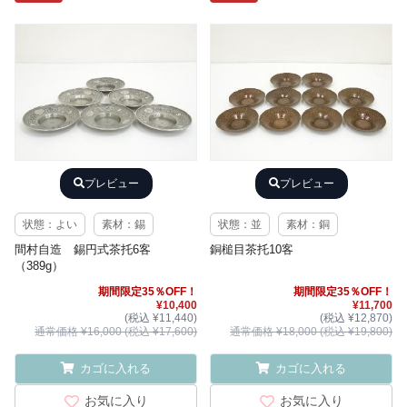
プレビュー
プレビュー
状態：よい
素材：錫
状態：並
素材：銅
間村自造 錫円式茶托6客
銅槌目茶托10客
（389g）
期間限定35％OFF！
期間限定35％OFF！
¥10,400
¥11,700
(税込 ¥11,440)
(税込 ¥12,870)
通常価格 ¥16,000 (税込 ¥17,600)
通常価格 ¥18,000 (税込 ¥19,800)
カゴに入れる
カゴに入れる
お気に入り
お気に入り