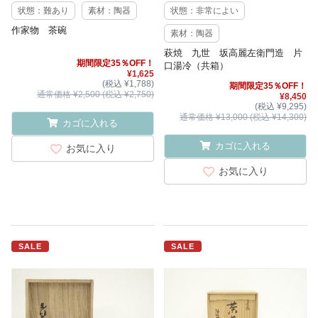
状態：難あり
素材：陶器
状態：非常によい
作家物 茶碗
素材：陶器
萩焼 九世 坂高麗左衛門造 片
期間限定35％OFF！
口湯冷（共箱）
¥1,625
(税込 ¥1,788)
期間限定35％OFF！
通常価格 ¥2,500 (税込 ¥2,750)
¥8,450
(税込 ¥9,295)
通常価格 ¥13,000 (税込 ¥14,300)
カゴに入れる
カゴに入れる
お気に入り
お気に入り
SALE
SALE