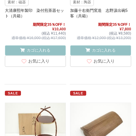
素材：磁器
素材：陶器
大清康熙年製印 染付煎茶器セッ
加藤十右衛門窯造 志野汲出碗5
ト（共箱）
客（共箱）
期間限定35％OFF！
期間限定35％OFF！
¥10,400
¥7,800
(税込 ¥11,440)
(税込 ¥8,580)
通常価格 ¥16,000 (税込 ¥17,600)
通常価格 ¥12,000 (税込 ¥13,200)
カゴに入れる
カゴに入れる
お気に入り
お気に入り
SALE
SALE