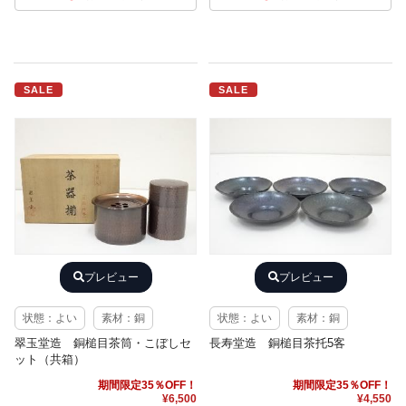
SALE
SALE
プレビュー
プレビュー
状態：よい
素材：銅
状態：よい
素材：銅
翠玉堂造 銅槌目茶筒・こぼしセ
長寿堂造 銅槌目茶托5客
ット（共箱）
期間限定35％OFF！
期間限定35％OFF！
¥6,500
¥4,550