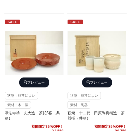
SALE
SALE
プレビュー
プレビュー
状態：非常によい
状態：非常によい
素材：木・漆
素材：陶器
浄法寺塗 丸大造 茶托5客（共
萩焼 十二代 田原陶兵衛造 茶
箱）
器揃（共箱）
期間限定35％OFF！
期間限定35％OFF！