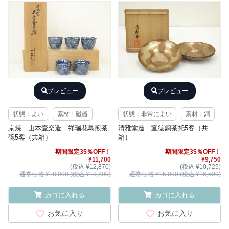
プレビュー
プレビュー
状態：よい
素材：磁器
状態：非常によい
素材：銅
京焼 山本壹楽造 祥瑞花鳥煎茶
清雅堂造 宣徳銅茶托5客（共
碗5客（共箱）
箱）
期間限定35％OFF！
期間限定35％OFF！
¥11,700
¥9,750
(税込 ¥12,870)
(税込 ¥10,725)
通常価格 ¥18,000 (税込 ¥19,800)
通常価格 ¥15,000 (税込 ¥16,500)
カゴに入れる
カゴに入れる
お気に入り
お気に入り