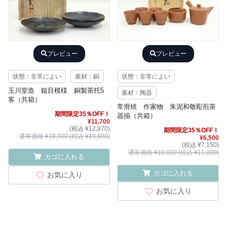
プレビュー
プレビュー
状態：非常によい
素材：銅
状態：非常によい
玉川堂造 鎚目模様 銅製茶托5
素材：陶器
客（共箱）
常滑焼 作家物 朱泥和敬彫煎茶
期間限定35％OFF！
器揃（共箱）
¥11,700
(税込 ¥12,870)
期間限定35％OFF！
通常価格 ¥18,000 (税込 ¥19,800)
¥6,500
(税込 ¥7,150)
通常価格 ¥10,000 (税込 ¥11,000)
カゴに入れる
カゴに入れる
お気に入り
お気に入り