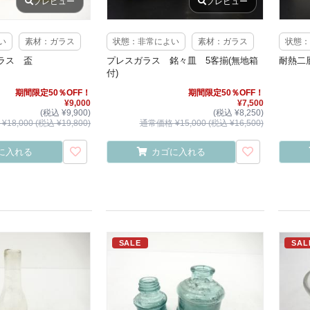
プレビュー
プレビュー
い
素材：ガラス
状態：非常によい
素材：ガラス
状態：
ラス 盃
プレスガラス 銘々皿 5客揃(無地箱
耐熱二
付)
期間限定50％OFF！
期間限定50％OFF！
¥9,000
¥7,500
(税込 ¥9,900)
(税込 ¥8,250)
18,000 (税込 ¥19,800)
通常価格 ¥15,000 (税込 ¥16,500)
に入れる
カゴに入れる
SALE
SAL