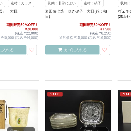
い
素材：ガラス
状態：非常によい
素材：硝子
状態：
雪」 大皿
岩田藤七造 吹き硝子 大皿(銘：朝
ヴェネ
日)
(20.5
期間限定50％OFF！
期間限定50％OFF！
¥20,000
¥7,500
(税込 ¥22,000)
(税込 ¥8,250)
40,000 (税込 ¥44,000)
通常価格 ¥15,000 (税込 ¥16,500)
に入れる
カゴに入れる
SALE
SAL