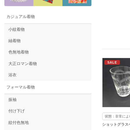
カジュアル着物
小紋着物
紬着物
色無地着物
SALE
大正ロマン着物
浴衣
フォーマル着物
振袖
付け下げ
状態：非常によ
紋付色無地
ショットグラス