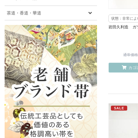
茶道・香道・華道
状態：非常によ
岩田久利造 ガ
通常価格 ¥
カゴ
SALE