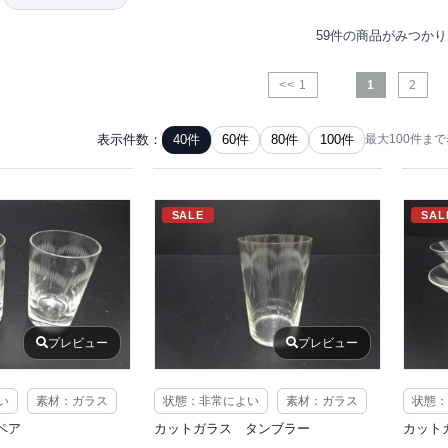
59件の商品がみつか
<< 1
1
2
表示件数：
40件
60件
80件
100件
最大100件ま
SALE
SAL
プレビュー
プレビュー
い
素材：ガラス
状態：非常によい
素材：ガラス
状態：
ペア
カットガラス タンブラー
カット