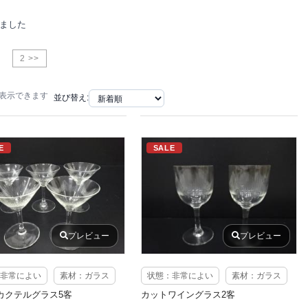
りました
2 >>
で表示できます
並び替え:
E
SALE
プレビュー
プレビュー
非常によい
素材：ガラス
状態：非常によい
素材：ガラス
カクテルグラス5客
カットワイングラス2客