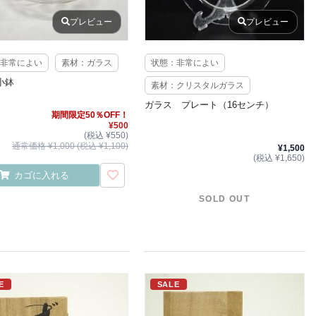
プレビュー
プレビュー
非常によい
素材：ガラス
状態：非常によい
小鉢
素材：クリスタルガラス
ガラス プレート（16センチ）
期間限定50％OFF！
¥500
(税込 ¥550)
通常価格 ¥1,000 (税込 ¥1,100)
¥1,500
(税込 ¥1,650)
カゴに入れる
SOLD OUT
E
SALE