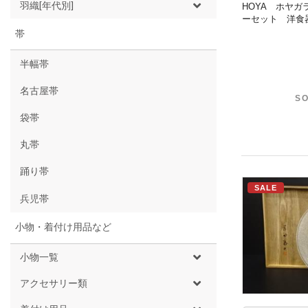
羽織[年代別]
HOYA ホヤ
ーセット 洋食
帯
半幅帯
名古屋帯
SO
袋帯
丸帯
踊り帯
SALE
兵児帯
小物・着付け用品など
小物一覧
アクセサリー類