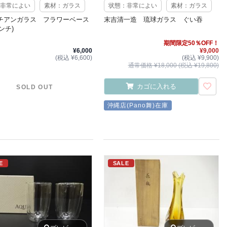
非常によい
素材：ガラス
状態：非常によい
素材：ガラス
チアンガラス フラワーベース
末吉清一造 琉球ガラス ぐい吞
センチ)
期間限定50％OFF！
¥6,000
¥9,000
(税込 ¥6,600)
(税込 ¥9,900)
通常価格 ¥18,000 (税込 ¥19,800)
カゴに入れる
SOLD OUT
沖縄店(Pano舞)在庫
E
SALE