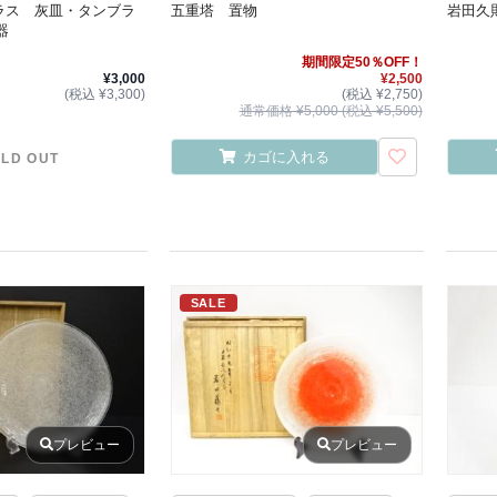
ガラス 灰皿・タンブラ
五重塔 置物
岩田久
器
期間限定50％OFF！
¥3,000
¥2,500
(税込 ¥3,300)
(税込 ¥2,750)
通常価格 ¥5,000 (税込 ¥5,500)
カゴに入れる
LD OUT
SALE
プレビュー
プレビュー