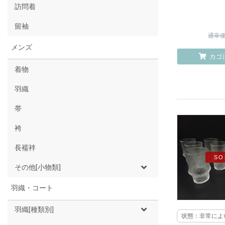
訪問着
留袖
通常価格
メンズ
カゴ
着物
羽織
帯
袴
長襦袢
SO
その他[小物類]
羽織・コート
羽織[種類別]
状態：非常によ