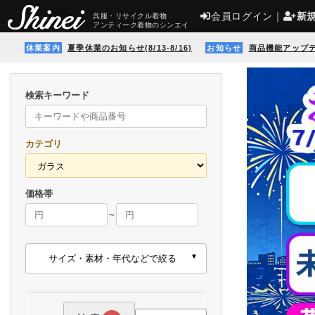
会員ログイン
｜
新
呉服・リサイクル着物
アンティーク着物のシンエイ
休業案内
夏季休業のお知らせ(8/13-8/16)
お知らせ
商品機能アップ
検索キーワード
カテゴリ
価格帯
～
サイズ・素材・年代などで絞る