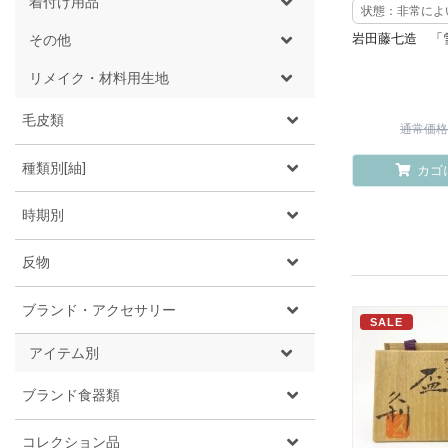
着付け用品
状態：非常によ
岩田藤七造 「
その他
リメイク・材料用生地
毛皮類
通常価格 ¥
種類別[紬]
カゴ
時期別
反物
ブランド・アクセサリー
SALE
アイテム別
ブランド食器類
コレクション品