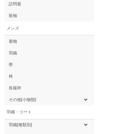
訪問着
留袖
メンズ
着物
羽織
帯
袴
長襦袢
その他[小物類]
羽織・コート
羽織[種類別]