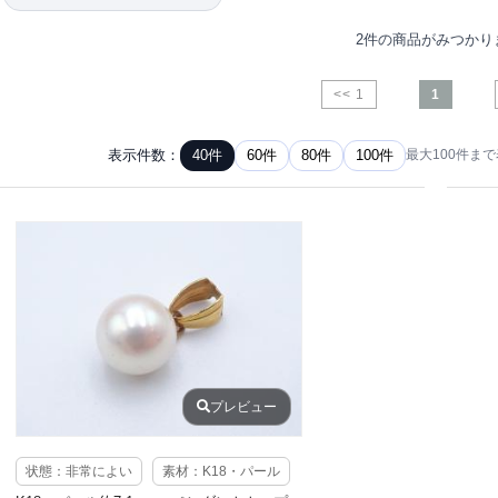
2件の商品がみつかり
<< 1
1
表示件数：
40件
60件
80件
100件
最大100件ま
プレビュー
状態：非常によい
素材：K18・パール