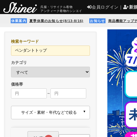
会員ログイン
｜
新
呉服・リサイクル着物
アンティーク着物のシンエイ
休業案内
夏季休業のお知らせ(8/13-8/16)
お知らせ
商品機能アップ
検索キーワード
カテゴリ
価格帯
～
サイズ・素材・年代などで絞る