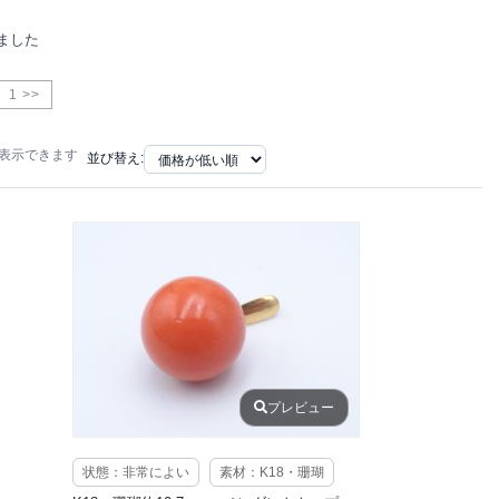
ました
1 >>
で表示できます
並び替え:
プレビュー
状態：非常によい
素材：K18・珊瑚