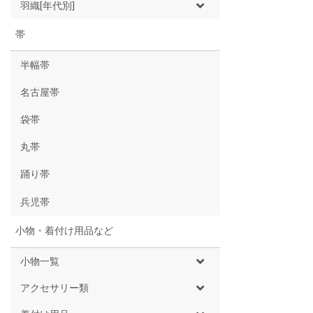
羽織[年代別]
帯
半幅帯
名古屋帯
袋帯
丸帯
踊り帯
兵児帯
小物・着付け用品など
小物一覧
アクセサリー類