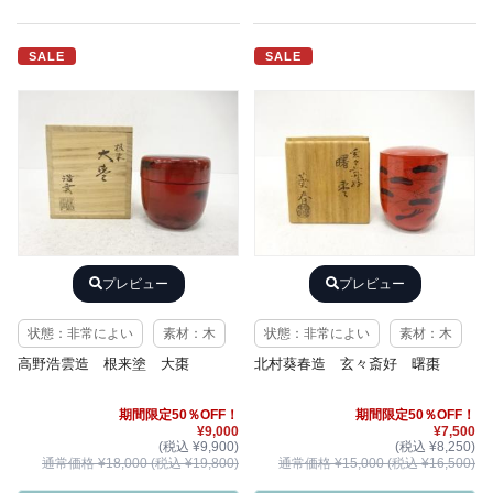
SALE
SALE
プレビュー
プレビュー
状態：非常によい
素材：木
状態：非常によい
素材：木
高野浩雲造 根来塗 大棗
北村葵春造 玄々斎好 曙棗
期間限定50％OFF！
期間限定50％OFF！
¥9,000
¥7,500
(税込 ¥9,900)
(税込 ¥8,250)
通常価格 ¥18,000 (税込 ¥19,800)
通常価格 ¥15,000 (税込 ¥16,500)