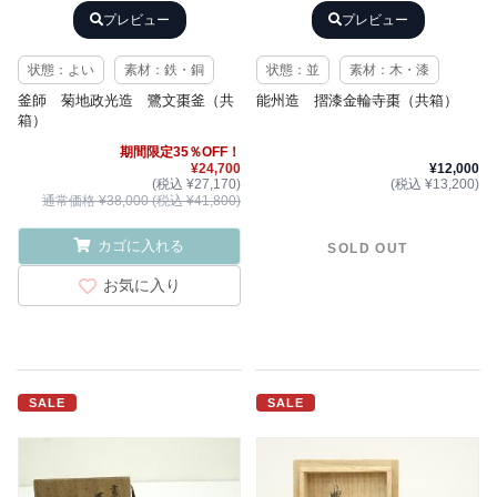
プレビュー
プレビュー
状態：よい
素材：鉄・銅
状態：並
素材：木・漆
釜師 菊地政光造 鷺文棗釜（共
能州造 摺漆金輪寺棗（共箱）
箱）
期間限定35％OFF！
¥24,700
¥12,000
(税込 ¥27,170)
(税込 ¥13,200)
通常価格 ¥38,000 (税込 ¥41,800)
カゴに入れる
SOLD OUT
お気に入り
SALE
SALE