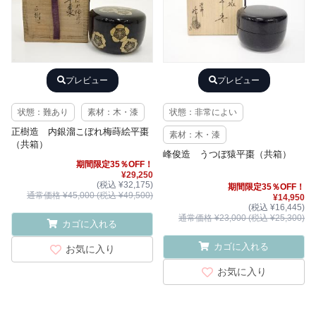
プレビュー
プレビュー
状態：難あり
素材：木・漆
状態：非常によい
正樹造 内銀溜こぼれ梅蒔絵平棗
素材：木・漆
（共箱）
峰俊造 うつぼ猿平棗（共箱）
期間限定35％OFF！
¥29,250
(税込 ¥32,175)
期間限定35％OFF！
通常価格 ¥45,000 (税込 ¥49,500)
¥14,950
(税込 ¥16,445)
通常価格 ¥23,000 (税込 ¥25,300)
カゴに入れる
カゴに入れる
お気に入り
お気に入り