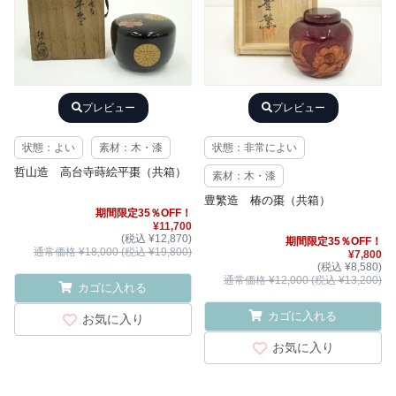
プレビュー
プレビュー
状態：よい
素材：木・漆
状態：非常によい
哲山造 高台寺蒔絵平棗（共箱）
素材：木・漆
豊繁造 椿の棗（共箱）
期間限定35％OFF！
¥11,700
(税込 ¥12,870)
期間限定35％OFF！
通常価格 ¥18,000 (税込 ¥19,800)
¥7,800
(税込 ¥8,580)
通常価格 ¥12,000 (税込 ¥13,200)
カゴに入れる
カゴに入れる
お気に入り
お気に入り