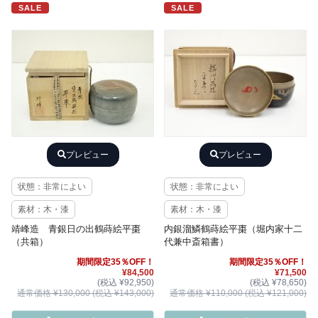
SALE
SALE
プレビュー
プレビュー
状態：非常によい
状態：非常によい
素材：木・漆
素材：木・漆
靖峰造 青銀日の出鶴蒔絵平棗
内銀溜鱗鶴蒔絵平棗（堀内家十二
（共箱）
代兼中斎箱書）
期間限定35％OFF！
期間限定35％OFF！
¥84,500
¥71,500
(税込 ¥92,950)
(税込 ¥78,650)
通常価格 ¥130,000 (税込 ¥143,000)
通常価格 ¥110,000 (税込 ¥121,000)