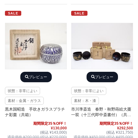
SALE
SALE
プレビュー
プレビュー
状態：非常によい
状態：非常によい
素材：金属・ガラス
素材：木・漆
黒木国昭造 手吹きガラスプラチ
市川準斎造 春野・秋野蒔絵大棗
ナ彩棗（共箱）
一双（十三代即中斎書付）（共
箱・二重箱）
期間限定35％OFF！
期間限定35％OFF！
¥130,000
¥292,500
(税込 ¥143,000)
(税込 ¥321,750)
通常価格 ¥200,000 (税込 ¥220,000)
通常価格 ¥450,000 (税込 ¥495,000)