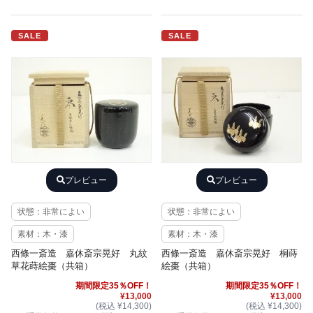
SALE
SALE
プレビュー
プレビュー
状態：非常によい
状態：非常によい
素材：木・漆
素材：木・漆
西條一斎造 嘉休斎宗晃好 丸紋
西條一斎造 嘉休斎宗晃好 桐蒔
草花蒔絵棗（共箱）
絵棗（共箱）
期間限定35％OFF！
期間限定35％OFF！
¥13,000
¥13,000
(税込 ¥14,300)
(税込 ¥14,300)