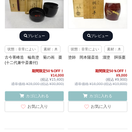
プレビュー
プレビュー
状態：非常によい
素材：木
状態：非常によい
素材：木
古今菁峰造 輪島塗 菊の画 棗
塗師 岡本陽斎造 溜塗 胴張棗
(十二代兼中斎書付)
期間限定50％OFF！
期間限定50％OFF！
¥14,000
¥9,000
(税込 ¥15,400)
(税込 ¥9,900)
通常価格 ¥28,000 (税込 ¥30,800)
通常価格 ¥18,000 (税込 ¥19,800)
カゴに入れる
カゴに入れる
お気に入り
お気に入り