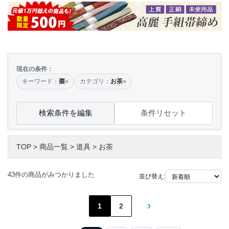
現在の条件：
キーワード：
棗
カテゴリ：
お茶
×
×
検索条件を編集
条件リセット
TOP
>
商品一覧
>
道具
>
お茶
43件の商品がみつかりました
並び替え:
›
1
2