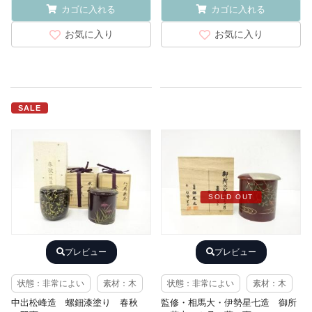
カゴに入れる
カゴに入れる
お気に入り
お気に入り
SALE
SOLD OUT
プレビュー
プレビュー
状態：非常によい
素材：木
状態：非常によい
素材：木
中出松峰造 螺鈿漆塗り 春秋
監修・相馬大・伊勢星七造 御所