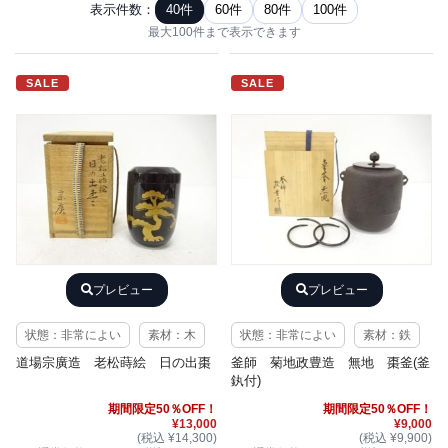
表示件数：
40件
60件
80件
100件
最大100件まで表示できます
SALE
SALE
プレビュー
プレビュー
状態：非常によい
素材：木
状態：非常によい
素材：鉄
道場宗廣造 老松蒔絵 日の出棗
釜師 菊地政豊造 無地 棗釜(釜
釻付)
期間限定50％OFF！
期間限定50％OFF！
¥13,000
¥9,000
(税込 ¥14,300)
(税込 ¥9,900)