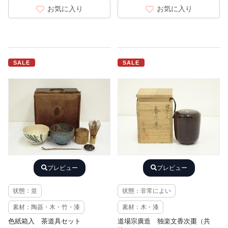
お気に入り
お気に入り
SALE
SALE
プレビュー
プレビュー
状態：並
状態：非常によい
素材：陶器・木・竹・漆
素材：木・漆
色紙箱入 茶道具セット
道場宗廣造 独楽文香次棗（共