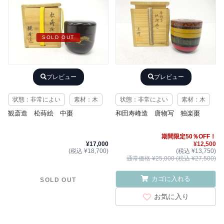
SOLD OUT
プレビュー
プレビュー
状態：非常によい
素材：木
状態：非常によい
素材：木
観斎造 松蒔絵 中棗
和田寿峰造 唐物写 独楽棗
期間限定50％OFF！
¥17,000
¥12,500
(税込 ¥18,700)
(税込 ¥13,750)
通常価格 ¥25,000 (税込 ¥27,500)
カゴに入れる
SOLD OUT
お気に入り