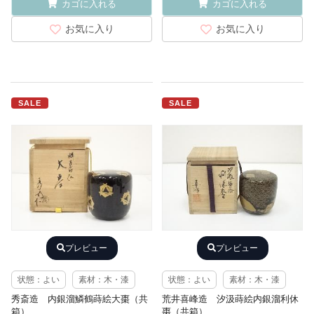
カゴに入れる
カゴに入れる
お気に入り
お気に入り
SALE
SALE
プレビュー
プレビュー
状態：よい
素材：木・漆
状態：よい
素材：木・漆
秀斎造 内銀溜鱗鶴蒔絵大棗（共
荒井喜峰造 汐汲蒔絵内銀溜利休
箱）
棗（共箱）