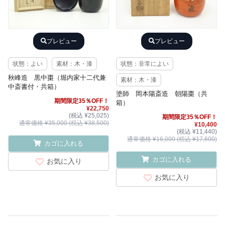
プレビュー
プレビュー
状態：よい
素材：木・漆
状態：非常によい
秋峰造 黒中棗（堀内家十二代兼
素材：木・漆
中斎書付・共箱）
塗師 岡本陽斎造 朝陽棗（共
期間限定35％OFF！
箱）
¥22,750
(税込 ¥25,025)
期間限定35％OFF！
通常価格 ¥35,000 (税込 ¥38,500)
¥10,400
(税込 ¥11,440)
通常価格 ¥16,000 (税込 ¥17,600)
カゴに入れる
カゴに入れる
お気に入り
お気に入り