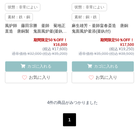
状態：非常によい
状態：非常によい
素材：鉄・銅
素材：銅・鉄
風炉師 藤田宗勝 釜師 菊地正
麻生雄芳・釜師畠春斎造 唐銅
直造 唐銅製 鬼面風炉釜(釜釻
鬼面風炉釜添(釜釻付)
付)
期間限定50％OFF！
期間限定50％OFF！
¥16,000
¥17,500
(税込 ¥17,600)
(税込 ¥19,250)
通常価格 ¥32,000 (税込 ¥35,200)
通常価格 ¥35,000 (税込 ¥38,500)
カゴに入れる
カゴに入れる
お気に入り
お気に入り
4件の商品がみつかりました
1