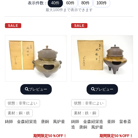
表示件数：
40件
60件
80件
100件
最大100件まで表示できます
SALE
SALE
プレビュー
プレビュー
状態：非常によい
状態：非常によい
素材：銅・鉄
素材：鉄・銅
鋳師 金森紹栄造 唐銅 風炉釜
鋳師 金森紹栄造 釜師 畠春斎
造 唐銅 風炉釜
期間限定50％OFF！
期間限定50％OFF！