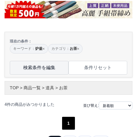
現在の条件：
キーワード：
炉釜
カテゴリ：
お茶
×
×
検索条件を編集
条件リセット
TOP
>
商品一覧
>
道具
>
お茶
4件の商品がみつかりました
並び替え:
1