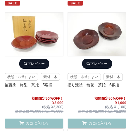
SALE
SALE
プレビュー
プレビュー
状態：非常によい
素材：木
状態：非常によい
素材：木
後藤塗 梅型 茶托 5客揃
摺り漆塗 輪花 茶托 5客揃
期間限定50％OFF！
期間限定50％OFF！
¥3,000
¥1,000
(税込 ¥3,300)
(税込 ¥1,100)
通常価格 ¥6,000 (税込 ¥6,600)
通常価格 ¥2,000 (税込 ¥2,200)
カゴに入れる
カゴに入れる