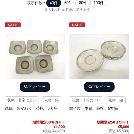
表示件数：
40件
60件
80件
100件
最大100件まで表示できます
SALE
SALE
プレビュー
プレビュー
状態：非常によい
素材：錫
状態：非常によい
素材：錫
純錫 図変わり 茶托 5客揃
錫半製 本錫 茶托 5客揃
期間限定50％OFF！
期間限定50％OFF！
¥4,000
¥5,000
(税込 ¥4,400)
(税込 ¥5,500)