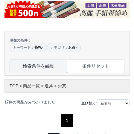
現在の条件：
キーワード：
茶托
カテゴリ：
お茶
×
×
検索条件を編集
条件リセット
TOP
>
商品一覧
>
道具
>
お茶
17件の商品がみつかりました
並び替え:
1